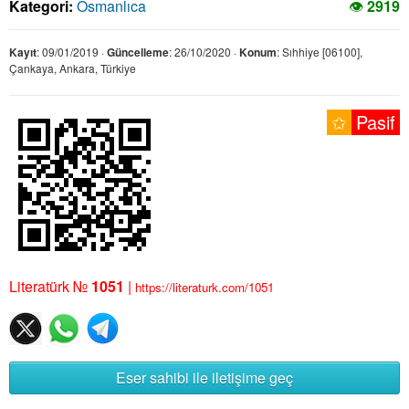
Kategori:
Osmanlıca
👁
2919
Kayıt
: 09/01/2019 ·
Güncelleme
: 26/10/2020 ·
Konum
: Sıhhiye [06100],
Çankaya, Ankara, Türkiye
✩
Pasif
Literatürk №
1051
|
https://literaturk.com/1051
Eser sahibi ile iletişime geç