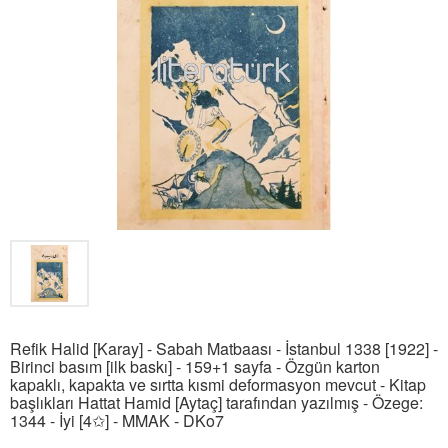
Refik Halid [Karay] - Sabah Matbaası - İstanbul 1338 [1922] -
Birinci basım [ilk baskı] - 159+1 sayfa - Özgün karton
kapaklı, kapakta ve sırtta kısmi deformasyon mevcut - Kitap
başlıkları Hattat Hamid [Aytaç] tarafından yazılmış - Özege:
1344 - İyi [4✩] - MMAK - DKo7