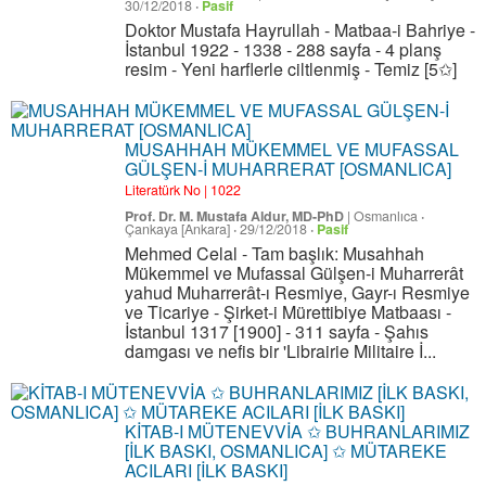
30/12/2018
·
Pasif
Doktor Mustafa Hayrullah - Matbaa-i Bahriye -
İstanbul 1922 - 1338 - 288 sayfa - 4 planş
resim - Yeni harflerle ciltlenmiş - Temiz [5✩]
MUSAHHAH MÜKEMMEL VE MUFASSAL
GÜLŞEN-İ MUHARRERAT [OSMANLICA]
Literatürk No | 1022
Prof. Dr. M. Mustafa Aldur, MD-PhD
|
Osmanlıca
·
Çankaya [Ankara]
·
29/12/2018
·
Pasif
Mehmed Celal - Tam başlık: Musahhah
Mükemmel ve Mufassal Gülşen-i Muharrerât
yahud Muharrerât-ı Resmiye, Gayr-ı Resmiye
ve Ticariye - Şirket-i Mürettibiye Matbaası -
İstanbul 1317 [1900] - 311 sayfa - Şahıs
damgası ve nefis bir 'Librairie Militaire İ...
KİTAB-I MÜTENEVVİA ✩ BUHRANLARIMIZ
[İLK BASKI, OSMANLICA] ✩ MÜTAREKE
ACILARI [İLK BASKI]