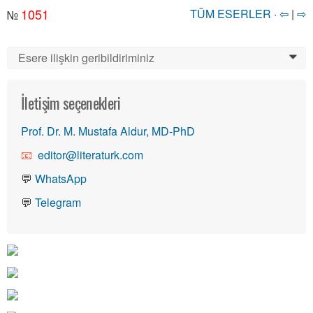
1051
TÜM ESERLER
·
⇦
|
⇨
№
Esere ilişkin geribildiriminiz
0
İletişim seçenekleri
Prof. Dr. M. Mustafa Aldur, MD-PhD
editor@literaturk.com
💬
WhatsApp
💬
Telegram