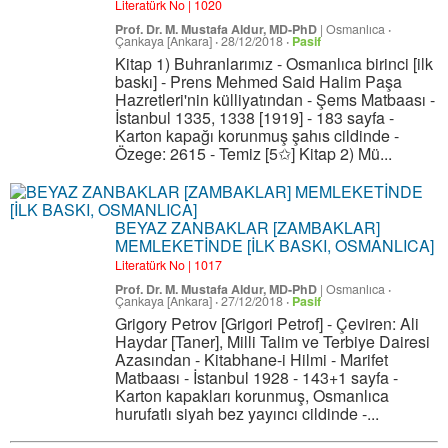
Literatürk No | 1020
Prof. Dr. M. Mustafa Aldur, MD-PhD
|
Osmanlıca
·
Çankaya [Ankara]
·
28/12/2018
·
Pasif
Kitap 1) Buhranlarımız - Osmanlıca birinci [ilk
baskı] - Prens Mehmed Said Halim Paşa
Hazretleri'nin külliyatından - Şems Matbaası -
İstanbul 1335, 1338 [1919] - 183 sayfa -
Karton kapağı korunmuş şahıs cildinde -
Özege: 2615 - Temiz [5✩] Kitap 2) Mü...
BEYAZ ZANBAKLAR [ZAMBAKLAR]
MEMLEKETİNDE [İLK BASKI, OSMANLICA]
Literatürk No | 1017
Prof. Dr. M. Mustafa Aldur, MD-PhD
|
Osmanlıca
·
Çankaya [Ankara]
·
27/12/2018
·
Pasif
Grigory Petrov [Grigori Petrof] - Çeviren: Ali
Haydar [Taner], Milli Talim ve Terbiye Dairesi
Azasından - Kitabhane-i Hilmi - Marifet
Matbaası - İstanbul 1928 - 143+1 sayfa -
Karton kapakları korunmuş, Osmanlıca
hurufatlı siyah bez yayıncı cildinde -...