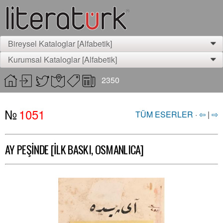
Bireysel Kataloglar [Alfabetik]
0
Kurumsal Kataloglar [Alfabetik]
0
2350
№
1051
TÜM ESERLER
·
⇦
|
⇨
AY PEŞİNDE [İLK BASKI, OSMANLICA]