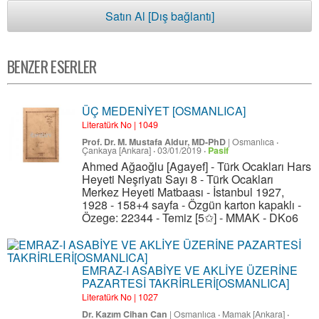
Satın Al [Dış bağlantı]
BENZER ESERLER
ÜÇ MEDENİYET [OSMANLICA]
Literatürk No | 1049
Prof. Dr. M. Mustafa Aldur, MD-PhD
|
Osmanlıca
·
Çankaya [Ankara]
·
03/01/2019
·
Pasif
Ahmed Ağaoğlu [Agayef] - Türk Ocakları Hars
Heyeti Neşriyatı Sayı 8 - Türk Ocakları
Merkez Heyeti Matbaası - İstanbul 1927,
1928 - 158+4 sayfa - Özgün karton kapaklı -
Özege: 22344 - Temiz [5✩] - MMAK - DKo6
EMRAZ-I ASABİYE VE AKLİYE ÜZERİNE
PAZARTESİ TAKRİRLERİ[OSMANLICA]
Literatürk No | 1027
Dr. Kazım Cihan Can
|
Osmanlıca
·
Mamak [Ankara]
·