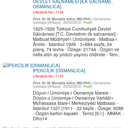
DEVLET SALNAMESİ [İLK SALNAME,
OSMANLICA]
Literatürk No | 1134
Prof. Dr. M. Mustafa Aldur, MD-PhD
|
Osmanlıca
·
Çankaya [Ankara]
·
26/02/2019
·
Pasif
1925-1926 Türkiye Cumhuriyeti Devlet
Sâlnâmesi [T.C. Devletinin ilk salnamesi] -
Matbuat Müdiriyet-i Umûmîyesi - Matbaa-i
Âmire - İstanbul 1926 - 3+884 sayfa, 24
planş, 74 levha - Özege: 21744 - Özgün ve
nefis altın ay-yıldızlı yayıncı cildinde - Tem...
İPEKCİLİK [OSMANLICA]
Literatürk No | 1133
Prof. Dr. M. Mustafa Aldur, MD-PhD
|
Osmanlıca
·
Çankaya [Ankara]
·
25/02/2019
·
Pasif
Düyun-i Umûmiye-i Osmaniye İdaresi -
Düyûn-u Umûmiye-i Osmaniye Varidât-ı
Muhassasa İdare-i Merkeziyesi Matbaası -
İstanbul 1327 [1911 - 22 sayfa - Özege: 9288
- Özgün karton kapaklı - Temiz [5✩] - MMAK -
DKo14