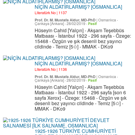
NİÇİN ALDATIRLARMIŞ? [OSMANLICA]
Literatürk No | 1137
Prof. Dr. M. Mustafa Aldur, MD-PhD
|
Osmanlıca
·
Çankaya [Ankara]
·
28/02/2019
·
Pasif
Hüseyin Cahid [Yalçın] - Akşam Teşebbüs
Matbaası - İstanbul 1922 - 296 sayfa - Özege:
15468 - Özgün ve şık desenli bez yayıncı
cildinde - Temiz [5✩] - MMAK - DKo9
NİÇİN ALDATIRLARMIŞ? [OSMANLICA]
Literatürk No | 1136
Prof. Dr. M. Mustafa Aldur, MD-PhD
|
Osmanlıca
·
Çankaya [Ankara]
·
28/02/2019
·
Pasif
Hüseyin Cahid [Yalçın] - Akşam Teşebbüs
Matbaası - İstanbul 1922 - 296 sayfa [son 6
sayfa Xerox] - Özege: 15468 - Özgün ve şık
desenli bez yayıncı cildinde - Temiz [5✩] -
MMAK - DKo9
1925-1926 TÜRKİYE CUMHURİYETİ