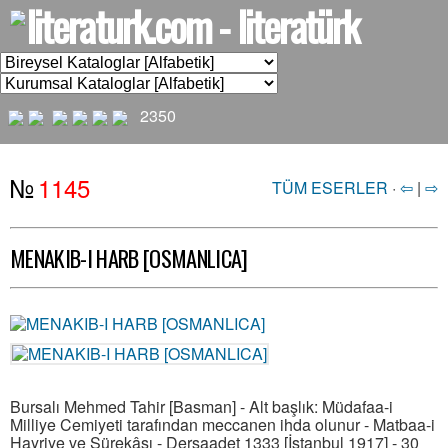
2350
№
1145
TÜM ESERLER
·
⇦
|
⇨
MENAKIB-I HARB [OSMANLICA]
Bursalı Mehmed Tahir [Basman] - Alt başlık: Müdafaa-i
Milliye Cemiyeti tarafından meccanen ihda olunur - Matbaa-i
Hayriye ve Şürekâsı - Dersaadet 1333 [İstanbul 1917] - 30