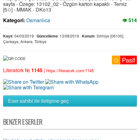
sayfa - Özege: 13102_02 - Özgün karton kapaklı - Temiz
[5✩] - MMAK - DKo13
Kategori:
Osmanlıca
👁
514
Kayıt
: 04/03/2019 ·
Güncelleme
: 13/08/2019 ·
Konum
: Sıhhiye [06100],
Çankaya, Ankara, Türkiye
✩
Pasif
Literatürk №
1145
|
https://literaturk.com/1145
Eser sahibi ile iletişime geç
BENZER ESERLER