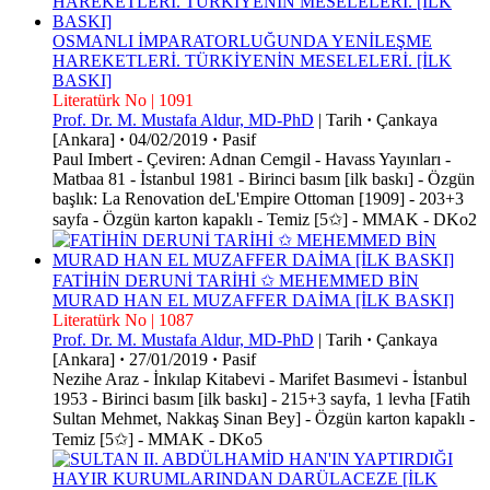
OSMANLI İMPARATORLUĞUNDA YENİLEŞME
HAREKETLERİ. TÜRKİYENİN MESELELERİ. [İLK
BASKI]
Literatürk No | 1091
Prof. Dr. M. Mustafa Aldur, MD-PhD
|
Tarih
·
Çankaya
[Ankara]
·
04/02/2019
·
Pasif
Paul Imbert - Çeviren: Adnan Cemgil - Havass Yayınları -
Matbaa 81 - İstanbul 1981 - Birinci basım [ilk baskı] - Özgün
başlık: La Renovation deL'Empire Ottoman [1909] - 203+3
sayfa - Özgün karton kapaklı - Temiz [5✩] - MMAK - DKo2
FATİHİN DERUNİ TARİHİ ✩ MEHEMMED BİN
MURAD HAN EL MUZAFFER DAİMA [İLK BASKI]
Literatürk No | 1087
Prof. Dr. M. Mustafa Aldur, MD-PhD
|
Tarih
·
Çankaya
[Ankara]
·
27/01/2019
·
Pasif
Nezihe Araz - İnkılap Kitabevi - Marifet Basımevi - İstanbul
1953 - Birinci basım [ilk baskı] - 215+3 sayfa, 1 levha [Fatih
Sultan Mehmet, Nakkaş Sinan Bey] - Özgün karton kapaklı -
Temiz [5✩] - MMAK - DKo5