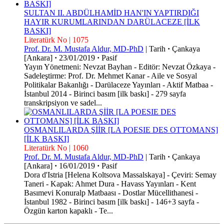
SULTAN II. ABDÜLHAMİD HAN'IN YAPTIRDIĞI
HAYIR KURUMLARINDAN DARÜLACEZE [İLK
BASKI]
Literatürk No | 1075
Prof. Dr. M. Mustafa Aldur, MD-PhD
|
Tarih
·
Çankaya
[Ankara]
·
23/01/2019
·
Pasif
Yayın Yönetmeni: Nevzat Bayhan - Editör: Nevzat Özkaya -
Sadeleştirme: Prof. Dr. Mehmet Kanar - Aile ve Sosyal
Politikalar Bakanlığı - Darülaceze Yayınları - Aktif Matbaa -
İstanbul 2014 - Birinci basım [ilk baskı] - 279 sayfa
transkripsiyon ve sadel...
OSMANLILARDA ŞİİR [LA POESIE DES OTTOMANS]
[İLK BASKI]
Literatürk No | 1060
Prof. Dr. M. Mustafa Aldur, MD-PhD
|
Tarih
·
Çankaya
[Ankara]
·
16/01/2019
·
Pasif
Dora d'Istria [Helena Koltsova Massalskaya] - Çeviri: Semay
Taneri - Kapak: Ahmet Dura - Havass Yayınları - Kent
Basımevi Konuralp Matbaası - Dostlar Mücellithanesi -
İstanbul 1982 - Birinci basım [ilk baskı] - 146+3 sayfa -
Özgün karton kapaklı - Te...