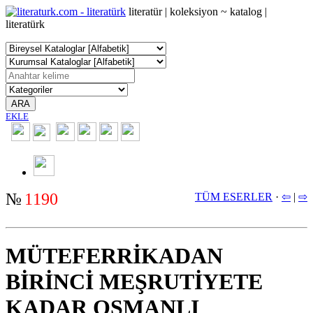
literatür | koleksiyon ~ katalog |
literatürk
ARA
EKLE
2350
№
1190
TÜM ESERLER
·
⇦
|
⇨
MÜTEFERRİKADAN
BİRİNCİ MEŞRUTİYETE
KADAR OSMANLI