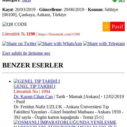
👁
563
Kayıt
: 20/03/2019 ·
Güncelleme
: 29/06/2019 ·
Konum
: Sıhhiye
[06100], Çankaya, Ankara, Türkiye
Pasif
✩
Literatürk №
1190
|
https://literaturk.com/1190
Eser sahibi ile iletişime geç
BENZER ESERLER
GENEL TIP TARİHİ I
Literatürk No | 1094
Dr. Kazım Cihan Can
|
Tarih
·
Mamak [Ankara]
·
12/02/2019
·
Pasif
Dr. Feridun Nafiz UZLUK - Ankara Üniversitesi Tıp
Fakültesi Yayınları - Güzel İstanbul Matbaası - Ankara 1959 -
392 sayfa - Özgün karton kapağında - Temiz [5✩]