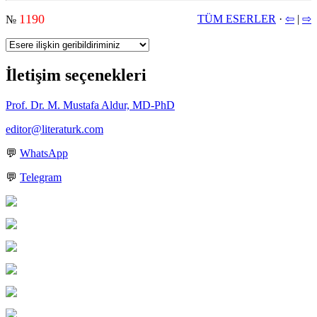
1190
TÜM ESERLER
·
⇦
|
⇨
№
İletişim seçenekleri
Prof. Dr. M. Mustafa Aldur, MD-PhD
editor@literaturk.com
💬
WhatsApp
💬
Telegram