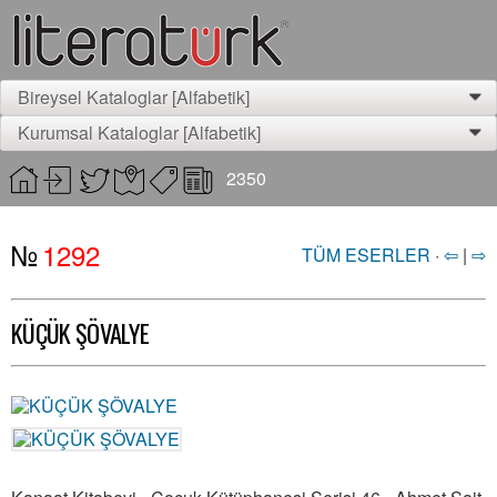
Bireysel Kataloglar [Alfabetik]
0
Kurumsal Kataloglar [Alfabetik]
0
2350
№
1292
TÜM ESERLER
·
⇦
|
⇨
KÜÇÜK ŞÖVALYE