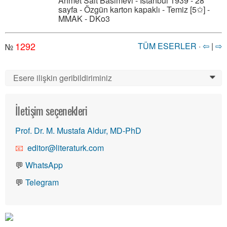
Ahmet Sait Basımevi - İstanbul 1939 - 28
sayfa - Özgün karton kapaklı - Temiz [5✩] -
MMAK - DKo3
1292
TÜM ESERLER
·
⇦
|
⇨
№
Esere ilişkin geribildiriminiz
0
İletişim seçenekleri
Prof. Dr. M. Mustafa Aldur, MD-PhD
editor@literaturk.com
💬
WhatsApp
💬
Telegram