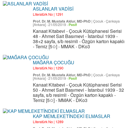
ASLANLAR VADİSİ
Literatürk No | 1291
Prof. Dr. M. Mustafa Aldur, MD-PhD
|
Çocuk
·
Çankaya
[Ankara]
·
21/05/2019
·
Pasif
Kanaat Kitabevi - Çocuk Kütüphanesi Serisi
48 - Ahmet Sait Basımevi - İstanbul 1939 -
38+2 sayfa, s/b resimli - Özgün karton kapaklı
- Temiz [5✩] - MMAK - DKo3
MAĞARA ÇOCUĞU
Literatürk No | 1290
Prof. Dr. M. Mustafa Aldur, MD-PhD
|
Çocuk
·
Çankaya
[Ankara]
·
21/05/2019
·
Pasif
Kanaat Kitabevi - Çocuk Kütüphanesi Serisi
50 - Ahmet Sait Basımevi - İstanbul 1939 - 32
sayfa, s/b resimli - Özgün karton kapaklı -
Temiz [5✩] - MMAK - DKo3
KAP MEMLEKETİNDEKİ ELMASLAR
Literatürk No | 1289