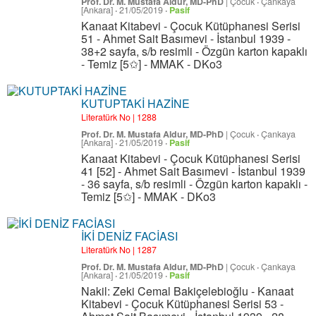
Prof. Dr. M. Mustafa Aldur, MD-PhD
|
Çocuk
·
Çankaya
[Ankara]
·
21/05/2019
·
Pasif
Kanaat Kitabevi - Çocuk Kütüphanesi Serisi
51 - Ahmet Sait Basımevi - İstanbul 1939 -
38+2 sayfa, s/b resimli - Özgün karton kapaklı
- Temiz [5✩] - MMAK - DKo3
KUTUPTAKİ HAZİNE
Literatürk No | 1288
Prof. Dr. M. Mustafa Aldur, MD-PhD
|
Çocuk
·
Çankaya
[Ankara]
·
21/05/2019
·
Pasif
Kanaat Kitabevi - Çocuk Kütüphanesi Serisi
41 [52] - Ahmet Sait Basımevi - İstanbul 1939
- 36 sayfa, s/b resimli - Özgün karton kapaklı -
Temiz [5✩] - MMAK - DKo3
İKİ DENİZ FACİASI
Literatürk No | 1287
Prof. Dr. M. Mustafa Aldur, MD-PhD
|
Çocuk
·
Çankaya
[Ankara]
·
21/05/2019
·
Pasif
Nakil: Zeki Cemal Bakiçelebioğlu - Kanaat
Kitabevi - Çocuk Kütüphanesi Serisi 53 -