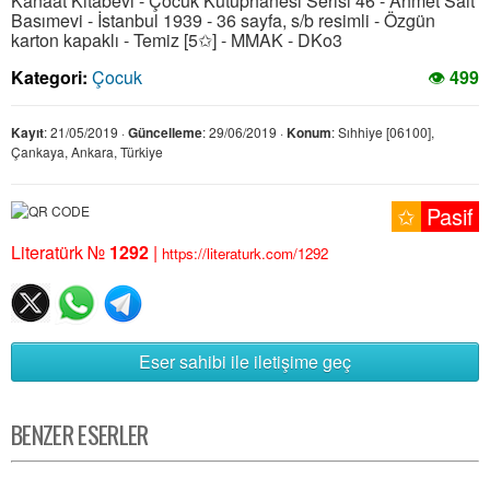
Kanaat Kitabevi - Çocuk Kütüphanesi Serisi 46 - Ahmet Sait
Basımevi - İstanbul 1939 - 36 sayfa, s/b resimli - Özgün
karton kapaklı - Temiz [5✩] - MMAK - DKo3
Kategori:
Çocuk
👁
499
Kayıt
: 21/05/2019 ·
Güncelleme
: 29/06/2019 ·
Konum
: Sıhhiye [06100],
Çankaya, Ankara, Türkiye
✩
Pasif
Literatürk №
1292
|
https://literaturk.com/1292
Eser sahibi ile iletişime geç
BENZER ESERLER