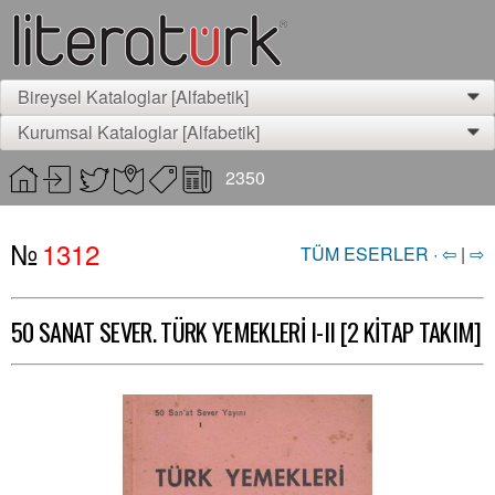
Bireysel Kataloglar [Alfabetik]
0
Kurumsal Kataloglar [Alfabetik]
0
2350
№
1312
TÜM ESERLER
·
⇦
|
⇨
50 SANAT SEVER. TÜRK YEMEKLERİ I-II [2 KİTAP TAKIM]