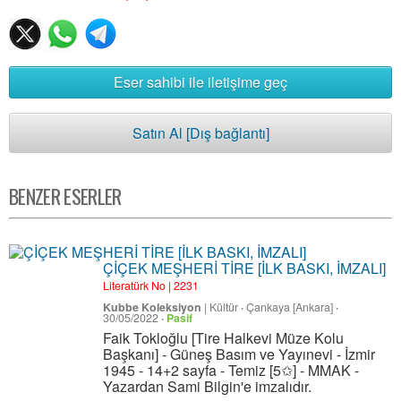
Eser sahibi ile iletişime geç
Satın Al [Dış bağlantı]
BENZER ESERLER
ÇİÇEK MEŞHERİ TİRE [İLK BASKI, İMZALI]
Literatürk No | 2231
Kubbe Koleksiyon
|
Kültür
·
Çankaya [Ankara]
·
30/05/2022
·
Pasif
Faik Tokloğlu [Tire Halkevi Müze Kolu
Başkanı] - Güneş Basım ve Yayınevi - İzmir
1945 - 14+2 sayfa - Temiz [5✩] - MMAK -
Yazardan Sami Bilgin'e imzalıdır.