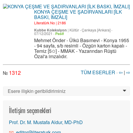
KONYA ÇEŞME VE ŞADIRVANLARI [İLK
BASKI, İMZALI]
Literatürk No | 2186
Kubbe Koleksiyon
|
Kültür
·
Çankaya [Ankara]
·
07/12/2021
·
Pasif
Mehmet Önder - Ülkü Basımevi - Konya 1955
- 94 sayfa, s/b resimli - Özgün karton kapalı -
Temiz [5✩] - MMAK - Yazarından Rüştü
Özal'a imzalıdır.
1312
TÜM ESERLER
·
⇦
|
⇨
№
Esere ilişkin geribildiriminiz
0
İletişim seçenekleri
Prof. Dr. M. Mustafa Aldur, MD-PhD
editor@literaturk.com