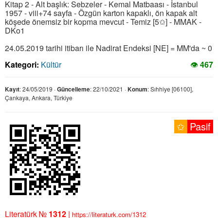
Kitap 2 - Alt başlık: Sebzeler - Kemal Matbaası - İstanbul
1957 - viii+74 sayfa - Özgün karton kapaklı, ön kapak alt
köşede önemsiz bir kopma mevcut - Temiz [5✩] - MMAK -
DKo1
24.05.2019 tarihi itibarı ile Nadirat Endeksi [NE] = MM'da ~ 0
Kategori:
Kültür
👁
467
Kayıt
: 24/05/2019 ·
Güncelleme
: 22/10/2021 ·
Konum
: Sıhhiye [06100],
Çankaya, Ankara, Türkiye
✩
Pasif
Literatürk №
1312
|
https://literaturk.com/1312