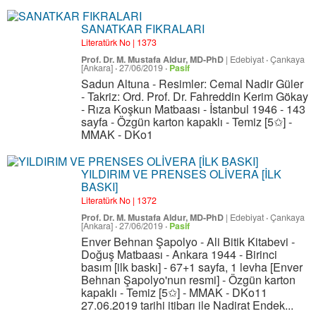
SANATKAR FIKRALARI
Literatürk No | 1373
Prof. Dr. M. Mustafa Aldur, MD-PhD
|
Edebiyat
·
Çankaya
[Ankara]
·
27/06/2019
·
Pasif
Sadun Altuna - Resimler: Cemal Nadir Güler
- Takriz: Ord. Prof. Dr. Fahreddin Kerim Gökay
- Rıza Koşkun Matbaası - İstanbul 1946 - 143
sayfa - Özgün karton kapaklı - Temiz [5✩] -
MMAK - DKo1
YILDIRIM VE PRENSES OLİVERA [İLK
BASKI]
Literatürk No | 1372
Prof. Dr. M. Mustafa Aldur, MD-PhD
|
Edebiyat
·
Çankaya
[Ankara]
·
27/06/2019
·
Pasif
Enver Behnan Şapolyo - Ali Bitik Kitabevi -
Doğuş Matbaası - Ankara 1944 - Birinci
basım [ilk baskı] - 67+1 sayfa, 1 levha [Enver
Behnan Şapolyo'nun resmi] - Özgün karton
kapaklı - Temiz [5✩] - MMAK - DKo11
27.06.2019 tarihi itibarı ile Nadirat Endek...