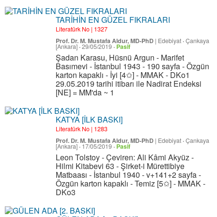
TARİHİN EN GÜZEL FIKRALARI
Literatürk No | 1327
Prof. Dr. M. Mustafa Aldur, MD-PhD
|
Edebiyat
·
Çankaya
[Ankara]
·
29/05/2019
·
Pasif
Şadan Karasu, Hüsnü Argun - Marifet
Basımevi - İstanbul 1943 - 190 sayfa - Özgün
karton kapaklı - İyi [4✩] - MMAK - DKo1
29.05.2019 tarihi itibarı ile Nadirat Endeksi
[NE] = MM'da ~ 1
KATYA [İLK BASKI]
Literatürk No | 1283
Prof. Dr. M. Mustafa Aldur, MD-PhD
|
Edebiyat
·
Çankaya
[Ankara]
·
17/05/2019
·
Pasif
Leon Tolstoy - Çeviren: Ali Kâmi Akyüz -
Hilmi Kitabevi 63 - Şirket-i Mürettibiye
Matbaası - İstanbul 1940 - v+141+2 sayfa -
Özgün karton kapaklı - Temiz [5✩] - MMAK -
DKo3