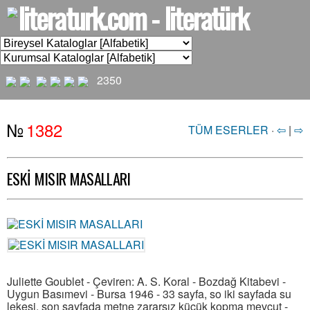
2350
№
1382
TÜM ESERLER
·
⇦
|
⇨
ESKİ MISIR MASALLARI
Juliette Goublet - Çeviren: A. S. Koral - Bozdağ Kitabevi -
Uygun Basımevi - Bursa 1946 - 33 sayfa, so iki sayfada su
lekesi, son sayfada metne zararsız küçük kopma mevcut -