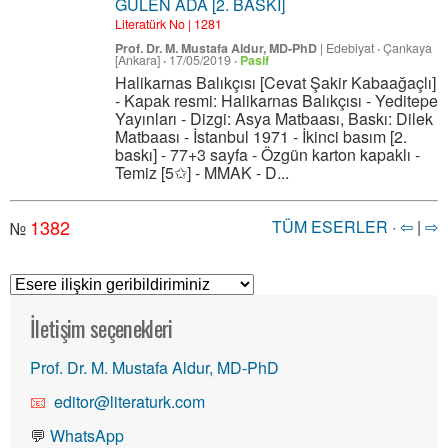
GÜLEN ADA [2. BASKI]
Literatürk No | 1281
Prof. Dr. M. Mustafa Aldur, MD-PhD
|
Edebiyat
·
Çankaya
[Ankara]
·
17/05/2019
·
Pasif
Halikarnas Balıkçısı [Cevat Şakir Kabaağaçlı]
- Kapak resmi: Halikarnas Balıkçısı - Yeditepe
Yayınları - Dizgi: Asya Matbaası, Baskı: Dilek
Matbaası - İstanbul 1971 - İkinci basım [2.
baskı] - 77+3 sayfa - Özgün karton kapaklı -
Temiz [5✩] - MMAK - D...
1382
TÜM ESERLER
·
⇦
|
⇨
№
İletişim seçenekleri
Prof. Dr. M. Mustafa Aldur, MD-PhD
editor@literaturk.com
💬
WhatsApp