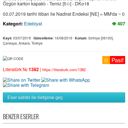
Özgün karton kapaklı - Temiz [5✩] - DKo18
03.07.2019 tarihi itibarı ile Nadirat Endeksi [NE] = MM'da ~ 0
Kategori:
Edebiyat
👁
407
Kayıt
: 03/07/2019 ·
Güncelleme
: 16/08/2019 ·
Konum
: Sıhhiye [06100],
Çankaya, Ankara, Türkiye
✩
Pasif
Literatürk №
1382
|
https://literaturk.com/1382
Eser sahibi ile iletişime geç
BENZER ESERLER