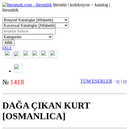
literatür | koleksiyon ~ katalog |
literatürk
ARA
EKLE
2350
№
1418
TÜM ESERLER
·
⇦
|
⇨
DAĞA ÇIKAN KURT
[OSMANLICA]