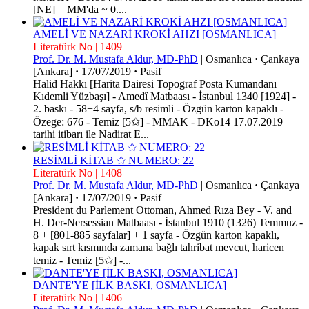
[NE] = MM'da ~ 0....
AMELİ VE NAZARİ KROKİ AHZI [OSMANLICA]
Literatürk No | 1409
Prof. Dr. M. Mustafa Aldur, MD-PhD
|
Osmanlıca
·
Çankaya
[Ankara]
·
17/07/2019
·
Pasif
Halid Hakkı [Harita Dairesi Topograf Posta Kumandanı
Kıdemli Yüzbaşı] - Amedî Matbaası - İstanbul 1340 [1924] -
2. baskı - 58+4 sayfa, s/b resimli - Özgün karton kapaklı -
Özege: 676 - Temiz [5✩] - MMAK - DKo14 17.07.2019
tarihi itibarı ile Nadirat E...
RESİMLİ KİTAB ✩ NUMERO: 22
Literatürk No | 1408
Prof. Dr. M. Mustafa Aldur, MD-PhD
|
Osmanlıca
·
Çankaya
[Ankara]
·
17/07/2019
·
Pasif
President du Parlement Ottoman, Ahmed Rıza Bey - V. and
H. Der-Nersessian Matbaası - İstanbul 1910 (1326) Temmuz -
8 + [801-885 sayfalar] + 1 sayfa - Özgün karton kapaklı,
kapak sırt kısmında zamana bağlı tahribat mevcut, haricen
temiz - Temiz [5✩] -...
DANTE'YE [İLK BASKI, OSMANLICA]
Literatürk No | 1406