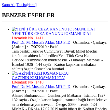
Satın Al [Dış bağlantı]
BENZER ESERLER
YENİ TÜRK CEZA KANUNU [OSMANLICA]
Literatürk No | 1411
Prof. Dr. M. Mustafa Aldur, MD-PhD
|
Osmanlıca
·
Çankaya
[Ankara]
·
17/07/2019
·
Pasif
Tam başlık: Türkiye Cumhuriyeti Büyük Millet Meclisi
tarafından ahiren kabul edilen Yeni Türk Ceza Kanunu.
Ceride-i Resmiyye'den müktebesdir. - Orhaniye Matbaası -
İstanbul 1926 - 144 sayfa - Karton kapakları muhafaza
edilmiş özgün Osmanlıca hurufatl...
GAZİ'NİN KIZI [OSMANLICA]
Literatürk No | 1410
Prof. Dr. M. Mustafa Aldur, MD-PhD
|
Osmanlıca
·
Çankaya
[Ankara]
·
17/07/2019
·
Pasif
Ahmed Burhaneddin - Cumhuriyet Matbaası - İstanbul 1927 -
132 sayfa - Özgün karton kapaklı, zamana bağlı kısmi leke ve
sırtta deformasyon mevcut - Özege: 6099 - Temiz [5✩] -
MMAK - DKo14 17.07.2019 tarihi itibarı ile Nadirat Endeksi