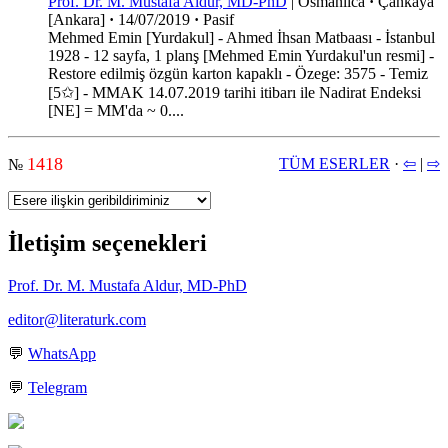
Prof. Dr. M. Mustafa Aldur, MD-PhD
|
Osmanlıca
·
Çankaya
[Ankara]
·
14/07/2019
·
Pasif
Mehmed Emin [Yurdakul] - Ahmed İhsan Matbaası - İstanbul
1928 - 12 sayfa, 1 planş [Mehmed Emin Yurdakul'un resmi] -
Restore edilmiş özgün karton kapaklı - Özege: 3575 - Temiz
[5✩] - MMAK 14.07.2019 tarihi itibarı ile Nadirat Endeksi
[NE] = MM'da ~ 0....
1418
TÜM ESERLER
·
⇦
|
⇨
№
İletişim seçenekleri
Prof. Dr. M. Mustafa Aldur, MD-PhD
editor@literaturk.com
💬
WhatsApp
💬
Telegram