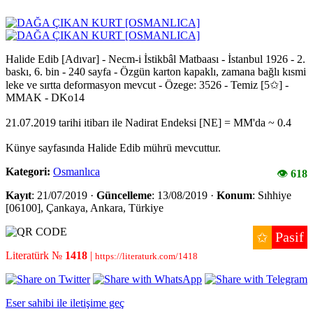
Halide Edib [Adıvar] - Necm-i İstikbâl Matbaası - İstanbul 1926 - 2.
baskı, 6. bin - 240 sayfa - Özgün karton kapaklı, zamana bağlı kısmi
leke ve sırtta deformasyon mevcut - Özege: 3526 - Temiz [5✩] -
MMAK - DKo14
21.07.2019 tarihi itibarı ile Nadirat Endeksi [NE] = MM'da ~ 0.4
Künye sayfasında Halide Edib mührü mevcuttur.
Kategori:
Osmanlıca
👁
618
Kayıt
: 21/07/2019 ·
Güncelleme
: 13/08/2019 ·
Konum
: Sıhhiye
[06100], Çankaya, Ankara, Türkiye
Pasif
✩
Literatürk №
1418
|
https://literaturk.com/1418
Eser sahibi ile iletişime geç