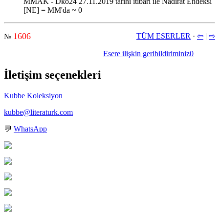
MMAK - Dko24 27.11.2019 tarihi itibarı ile Nadirat Endeksi
[NE] = MM'da ~ 0
1606
TÜM ESERLER
·
⇦
|
⇨
№
Esere ilişkin geribildiriminiz
0
İletişim seçenekleri
Kubbe Koleksiyon
kubbe@literaturk.com
💬
WhatsApp