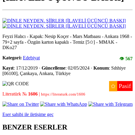
Feyzi Halıcı - Kapak: Nesip Koçer - Mars Matbaası - Ankara 1968 -
79+2 sayfa - Özgün karton kapaklı - Temiz [5✩] - MMAK -
DKo27
Kategori:
Edebiyat
👁
567
Kayıt
: 17/12/2019 ·
Güncelleme
: 02/05/2024 ·
Konum
: Sıhhiye
[06100], Çankaya, Ankara, Türkiye
Pasif
✩
Literatürk №
1606
|
https://literaturk.com/1606
Eser sahibi ile iletişime geç
BENZER ESERLER