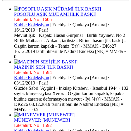
POSOFLU AŞIK MÜDAMİ [İLK BASKI]
Literatürk No | 1605
Kubbe Koleksiyon
|
Edebiyat
·
Çankaya [Ankara]
·
16/12/2019
·
Pasif
Mevlüt Işık - Kapak: Hasan Gürpınar - Birlik Yayınevi No 2 -
Birlik Matbaası - Ankara, tarihsiz - Birinci basım [ilk baskı] -
Özgün karton kapaklı - Temiz [5✩] - MMAK - DKo27
16.12.2019 tarihi itibarı ile Nadirat Endeksi [NE] = MM'da ~
0
MAZİNİN SESİ [İLK BASKI]
Literatürk No | 1594
Kubbe Koleksiyon
|
Edebiyat
·
Çankaya [Ankara]
·
03/12/2019
·
Pasif
Güzide Sabri [Aygün] - İnkılap Kitabevi - İstanbul 1944 - 102
sayfa, künye sayfası Xerox - Özgün karton kapaklı, kapakta
bütüne zararsız deformasyon mevcut - İyi [4✩] - MMAK -
DKo26 03.12.2019 tarihi itibarı ile Nadirat Endeksi [NE] =
MM'da ~ 0.5
MÜNEVVER [MUNEWER]
Literatürk No | 1592
Kubbe Koleksiyon
|
Edebiyat
·
Çankaya [Ankara]
·