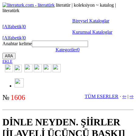
literatür | koleksiyon ~ katalog |
literatürk
Bireysel Kataloglar
[Alfabetik]
0
Kurumsal Kataloglar
[Alfabetik]
0
Anahtar kelime
Kategoriler
0
ARA
EKLE
2350
№
1606
TÜM ESERLER
·
⇦
|
⇨
DİNLE NEYDEN. ŞİİRLER
[İLAVELİ ÜÇÜNCÜ BASKI]