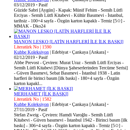
03/12/2019
·
Pasif
Güzide Sabri [Aygün] - Kapak: Münif Fehim - Semih Lütfi
Erciyas - Semih Lütfi Kitabevi - Kültür Basımevi - İstanbul,
tarihsiz - 100+4 sayfa - Özgün karton kapaklı - Temiz [5✩] -
MMAK - Dko24
MANON LESKO [LATİN HARFLERİ İLE İLK BASKI]
Literatürk No | 1590
Kubbe Koleksiyon
|
Edebiyat
·
Çankaya [Ankara]
·
02/12/2019
·
Pasif
Abbe Prevost - Çeviren: Murat Uraz - Semih Lütfi Erciyas -
Semih Lütfi Kitabevi [Dünya Şaheserlerinden Tercüme Serisi]
- Güven Basımevi, Sebat Basımevi - İstanbul 1938 - Latin
harfleri ile birinci basım [ilk baskı] - 180+4 sayfa - Özgün
karton kapakl...
MERHAMET [İLK BASKI]
Literatürk No | 1582
Kubbe Koleksiyon
|
Edebiyat
·
Çankaya [Ankara]
·
27/11/2019
·
Pasif
Stefan Zweig - Çeviren: Hamdi Varoğlu - Semih Lütfi
Kitabevi - Güven basımevi - İstanbul 1942 - Birinci basım [ilk
baskı] - 306+4 sayfa - Özgün karton kapaklı - Temiz [5✩] -