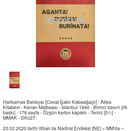
Halikarnas Balıkçısı [Cevat Şakir Kabaağaçlı] - Akba
Kitabevi - Kenan Matbaası - İstanbul 1946 - Birinci basım [ilk
baskı] - 176 sayfa - Özgün karton kapaklı - Temiz [5✩] -
MMAK - DKo27
23.02.2020 tarihi itibarı ile Nadirat Endeksi [NE] = MM'da ~