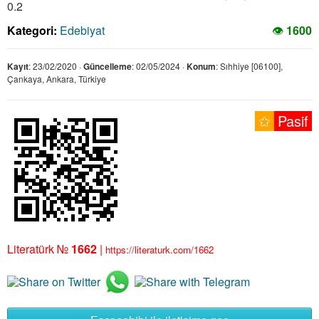
0.2
Kategori:
Edebiyat
👁
1600
Kayıt
: 23/02/2020 ·
Güncelleme
: 02/05/2024 ·
Konum
: Sıhhiye [06100],
Çankaya, Ankara, Türkiye
✩
Pasif
Literatürk №
1662
|
https://literaturk.com/1662