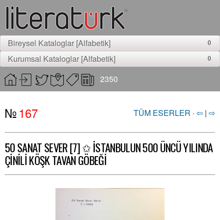
Bireysel Kataloglar [Alfabetik]
0
Kurumsal Kataloglar [Alfabetik]
0
2350
№
167
TÜM ESERLER
·
⇦
|
⇨
50 SANAT SEVER [7] ✩ İSTANBULUN 500 ÜNCÜ YILINDA
ÇİNİLİ KÖŞK TAVAN GÖBEĞİ