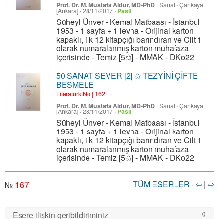
Prof. Dr. M. Mustafa Aldur, MD-PhD
|
Sanat
·
Çankaya
[Ankara]
·
28/11/2017
·
Pasif
Süheyl Ünver - Kemal Matbaası - İstanbul
1953 - 1 sayfa + 1 levha - Orijinal karton
kapaklı, ilk 12 kitapçığı barındıran ve Cilt 1
olarak numaralanmış karton muhafaza
içerisinde - Temiz [5✩] - MMAK - DKo22
50 SANAT SEVER [2] ✩ TEZYİNİ ÇİFTE
BESMELE
Literatürk No | 162
Prof. Dr. M. Mustafa Aldur, MD-PhD
|
Sanat
·
Çankaya
[Ankara]
·
28/11/2017
·
Pasif
Süheyl Ünver - Kemal Matbaası - İstanbul
1953 - 1 sayfa + 1 levha - Orijinal karton
kapaklı, ilk 12 kitapçığı barındıran ve Cilt 1
olarak numaralanmış karton muhafaza
içerisinde - Temiz [5✩] - MMAK - DKo22
167
TÜM ESERLER
·
⇦
|
⇨
№
Esere ilişkin geribildiriminiz
0