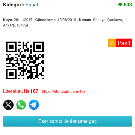
Kategori:
Sanat
👁
633
Kayıt
: 28/11/2017 ·
Güncelleme
: 19/08/2019 ·
Konum
: Sıhhiye, Çankaya,
Ankara, Türkiye
✩
Pasif
Literatürk №
167
|
https://literaturk.com/167
Eser sahibi ile iletişime geç