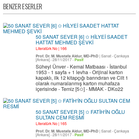
BENZER ESERLER
50 SANAT SEVER [6] ✩ HİLYEİ SAADET
HATTAT MEHMED ŞEVKİ
Literatürk No | 166
Prof. Dr. M. Mustafa Aldur, MD-PhD
|
Sanat
·
Çankaya
[Ankara]
·
28/11/2017
·
Pasif
Süheyl Ünver - Kemal Matbaası - İstanbul
1953 - 1 sayfa + 1 levha - Orijinal karton
kapaklı, ilk 12 kitapçığı barındıran ve Cilt 1
olarak numaralanmış karton muhafaza
içerisinde - Temiz [5✩] - MMAK - DKo22
50 SANAT SEVER [5] ✩ FATİH'İN OĞLU
SULTAN CEM RESMİ
Literatürk No | 165
Prof. Dr. M. Mustafa Aldur, MD-PhD
|
Sanat
·
Çankaya
[Ankara]
·
28/11/2017
·
Pasif