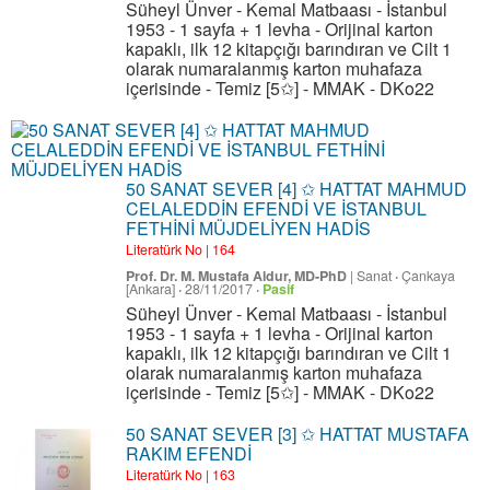
Süheyl Ünver - Kemal Matbaası - İstanbul
1953 - 1 sayfa + 1 levha - Orijinal karton
kapaklı, ilk 12 kitapçığı barındıran ve Cilt 1
olarak numaralanmış karton muhafaza
içerisinde - Temiz [5✩] - MMAK - DKo22
50 SANAT SEVER [4] ✩ HATTAT MAHMUD
CELALEDDİN EFENDİ VE İSTANBUL
FETHİNİ MÜJDELİYEN HADİS
Literatürk No | 164
Prof. Dr. M. Mustafa Aldur, MD-PhD
|
Sanat
·
Çankaya
[Ankara]
·
28/11/2017
·
Pasif
Süheyl Ünver - Kemal Matbaası - İstanbul
1953 - 1 sayfa + 1 levha - Orijinal karton
kapaklı, ilk 12 kitapçığı barındıran ve Cilt 1
olarak numaralanmış karton muhafaza
içerisinde - Temiz [5✩] - MMAK - DKo22
50 SANAT SEVER [3] ✩ HATTAT MUSTAFA
RAKIM EFENDİ
Literatürk No | 163