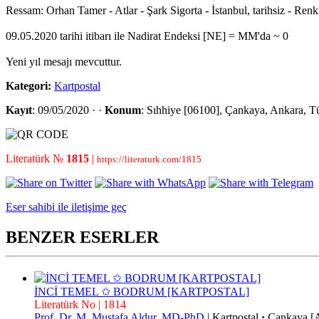
Ressam: Orhan Tamer - Atlar - Şark Sigorta - İstanbul, tarihsiz - R
09.05.2020 tarihi itibarı ile Nadirat Endeksi [NE] = MM'da ~ 0
Yeni yıl mesajı mevcuttur.
Kategori:
Kartpostal
Kayıt
: 09/05/2020 · ·
Konum
: Sıhhiye [06100], Çankaya, Ankara, T
Literatürk №
1815
|
https://literaturk.com/1815
Eser sahibi ile iletişime geç
BENZER ESERLER
İNCİ TEMEL ✩ BODRUM [KARTPOSTAL]
Literatürk No | 1814
Prof. Dr. M. Mustafa Aldur, MD-PhD
|
Kartpostal
·
Çankaya [