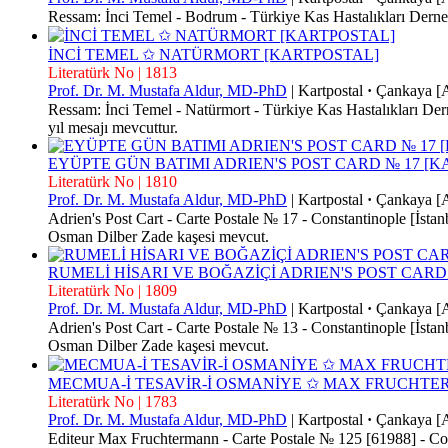
Ressam: İnci Temel - Bodrum - Türkiye Kas Hastalıkları Derne
İNCİ TEMEL ✩ NATÜRMORT [KARTPOSTAL]
Literatürk No | 1813
Prof. Dr. M. Mustafa Aldur, MD-PhD
|
Kartpostal
·
Çankaya [
Ressam: İnci Temel - Natürmort - Türkiye Kas Hastalıkları Der
yıl mesajı mevcuttur.
EYÜPTE GÜN BATIMI ADRIEN'S POST CARD № 17 [
Literatürk No | 1810
Prof. Dr. M. Mustafa Aldur, MD-PhD
|
Kartpostal
·
Çankaya [
Adrien's Post Cart - Carte Postale № 17 - Constantinople [İsta
Osman Dilber Zade kaşesi mevcut.
RUMELİ HİSARI VE BOĞAZİÇİ ADRIEN'S POST CARD
Literatürk No | 1809
Prof. Dr. M. Mustafa Aldur, MD-PhD
|
Kartpostal
·
Çankaya [
Adrien's Post Cart - Carte Postale № 13 - Constantinople [İsta
Osman Dilber Zade kaşesi mevcut.
MECMUA-İ TESAVİR-İ OSMANİYE ✩ MAX FRUCHTE
Literatürk No | 1783
Prof. Dr. M. Mustafa Aldur, MD-PhD
|
Kartpostal
·
Çankaya [
Editeur Max Fruchtermann - Carte Postale № 125 [61988] - Cons