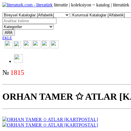
literatür | koleksiyon ~ katalog | literatürk
ARA
EKLE
2350
№
1815
ORHAN TAMER ✩ ATLAR [K