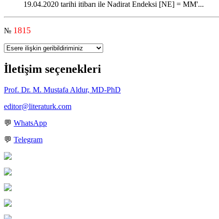
19.04.2020 tarihi itibarı ile Nadirat Endeksi [NE] = MM'...
1815
№
İletişim seçenekleri
Prof. Dr. M. Mustafa Aldur, MD-PhD
editor@literaturk.com
💬
WhatsApp
💬
Telegram