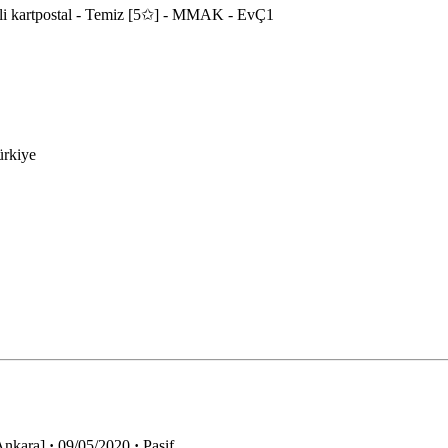
enkli kartpostal - Temiz [5✩] - MMAK - EvÇ1
ürkiye
Ankara]
·
09/05/2020
·
Pasif