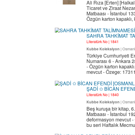
Ali Rıza [Erten] [Halka
Ticaret ve Ziraat Neza
Matbaası - İstanbul 133
Özgün karton kapaklı, k
SAHRA TAHKİMAT TA
Literatürk No | 1841
Kubbe Koleksiyon
|
Osmanl
Türkiye Cumhuriyeti E
Numarası 6 - Ankara 28
- Özgün karton kapaklı
mevcut - Özege: 17311 
ŞADİ ✩ BİCAN EFEN
Literatürk No | 1840
Kubbe Koleksiyon
|
Osmanl
Beş kuruşa bir kitap, 6
Matbaası - İstanbul 19
deformasyon mevcut - Ö
bu seri Haftalık Mecmua