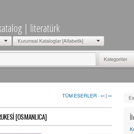
katalog | literatürk
Kurumsal Kataloglar [Alfabetik]
0
0
Kategoriler
TÜM ESERLER
·
⇦
|
⇨
Es
RUKESİ [OSMANLICA]
İ
K