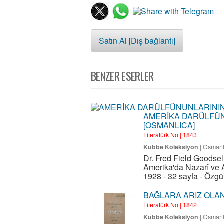
Satın Al [Dış bağlantı]
BENZER ESERLER
AMERİKA DARÜLFÜ
[OSMANLICA]
Literatürk No | 1843
Kubbe Koleksiyon
|
Osmanl
Dr. Fred Field Goodse
Amerika'da Nazarî ve A
1928 - 32 sayfa - Özgü
BAĞLARA ARIZ OLAN
Literatürk No | 1842
Kubbe Koleksiyon
|
Osmanl