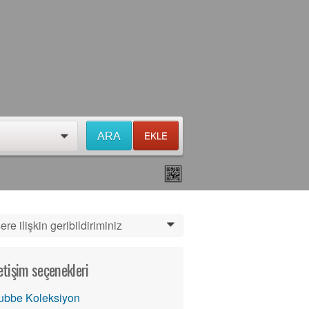
EKLE
ARA
0
ere ilişkin geribildiriminiz
0
letişim seçenekleri
ubbe Koleksiyon