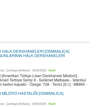
NUNLARININ HALK DERSHANELERİ
ıca
·
Çankaya [Ankara]
·
18/05/2020
·
Pasif
ll [Amerikan Türkçe Lisan Dershanesi Müdürü] -
melî Terbiye Serisi 8 - Selâmet Matbaası - İstanbul
n karton kapaklı - Özege: 728 - Temiz [5✩] - MMAK -
 MİLDİYO HASTALIĞI [OSMANLICA]
ıca
·
Çankaya [Ankara]
·
18/05/2020
·
Pasif