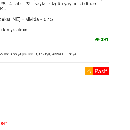
8 - 4. tabı - 221 sayfa - Özgün yayıncı cildinde -
K -
Endeksi [NE] = MM'da ~ 0.15
ndan yazılmıştır.
👁
391
onum
: Sıhhiye [06100], Çankaya, Ankara, Türkiye
✩
Pasif
/1847