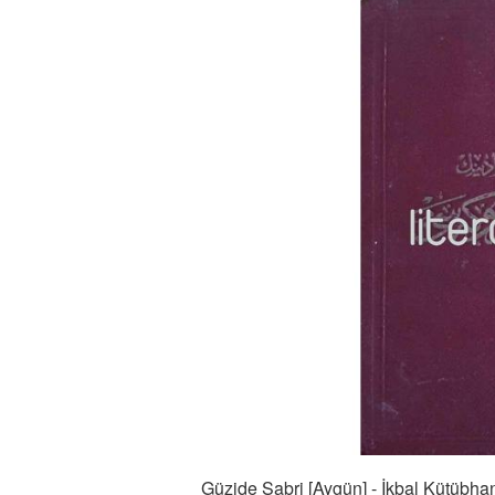
Güzide Sabri [Aygün] - İkbal Kütübha