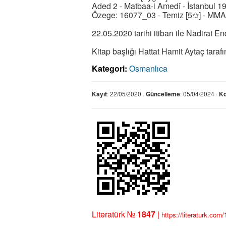
Aded 2 - Matbaa-i Amedî - İstanbul 192
Özege: 16077_03 - Temiz [5✩] - MMA
22.05.2020 tarihi itibarı ile Nadirat 
Kitap başlığı Hattat Hamit Aytaç tarafı
Kategori:
Osmanlıca
Kayıt
: 22/05/2020 ·
Güncelleme
: 05/04/2024 ·
K
Literatürk №
1847
|
https://literaturk.com