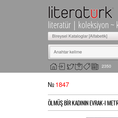
literatür | koleksiyon ~ 
Bireysel Kataloglar [Alfabetik]
Anahtar kelime
2350
№
1847
ÖLMÜŞ BİR KADININ EVRAK-I MET