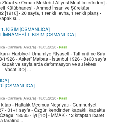
lı Ziraat ve Orman Mekteb-i Aliyesi Muallimlerinden] -
reti Kütübhanesi - Ahmed İhsan ve Şürekâsı
2 [1916] - 20 sayfa, 1 renkli levha, 1 renkli planş -
apak sı...
LİMNAMESİ 1. KISIM [OSMANLICA]
ıca
·
Çankaya [Ankara]
·
18/05/2020
·
Pasif
rkan-ı Harbiye-i Umumiye Riyaseti - Talimnâme Sıra
/1/926 - Askerî Matbaa - İstanbul 1926 - 3+63 sayfa
, kapak ve sayfalarda deformasyon ve su lekesi
- Vasat [3✩] ...
Dİ [OSMANLICA]
ıca
·
Çankaya [Ankara]
·
18/05/2020
·
Pasif
. kitap - Haftalık Mecmua Neşriyatı - Cumhuriyet
27 - 31+1 sayfa - Özgün kendinden kapaklı, kapakta
zege: 18535 - İyi [4✩] - MMAK - 12 kitaptan ibaret
 tarafınd...