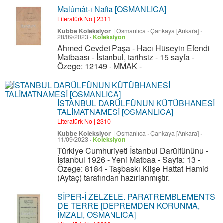
Malûmât-ı Nafia [OSMANLICA]
Literatürk No | 2311
Kubbe Koleksiyon
|
Osmanlıca
·
Çankaya [Ankara]
·
28/09/2023
·
Koleksiyon
Ahmed Cevdet Paşa - Hacı Hüseyin Efendi
Matbaası - İstanbul, tarihsiz - 15 sayfa -
Özege: 12149 - MMAK -
İSTANBUL DARÜLFÜNUN KÜTÜBHANESİ
TALİMATNAMESİ [OSMANLICA]
Literatürk No | 2310
Kubbe Koleksiyon
|
Osmanlıca
·
Çankaya [Ankara]
·
11/09/2023
·
Koleksiyon
Türkiye Cumhuriyeti İstanbul Darülfünûnu -
İstanbul 1926 - Yeni Matbaa - Sayfa: 13 -
Özege: 8184 - Taşbaskı Klişe Hattat Hamid
(Aytaç) tarafından hazırlanmıştır.
SİPER-İ ZELZELE. PARATREMBLEMENTS
DE TERRE [DEPREMDEN KORUNMA,
İMZALI, OSMANLICA]