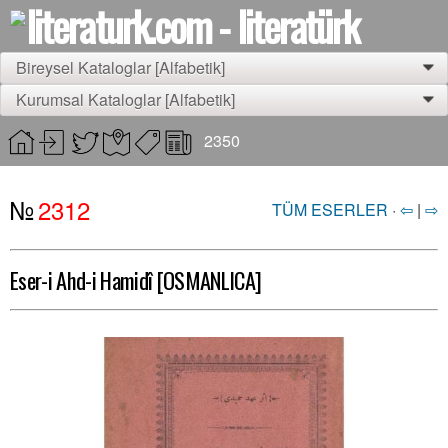
Bireysel Kataloglar [Alfabetik]
0
Kurumsal Kataloglar [Alfabetik]
0
2350
№
2312
TÜM ESERLER
·
⇦
|
⇨
Eser-i Ahd-i Hamidî [OSMANLICA]