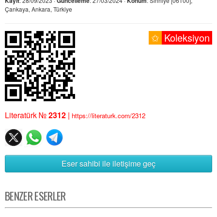
Kayıt
: 28/09/2023 ·
Güncelleme
: 27/03/2024 ·
Konum
: Sıhhiye [06100],
Çankaya, Ankara, Türkiye
✩
Koleksiyon
Literatürk №
2312
|
https://literaturk.com/2312
Eser sahibi ile iletişime geç
BENZER ESERLER