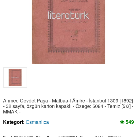
Ahmed Cevdet Paşa - Matbaa-i Âmire - İstanbul 1309 [1892]
- 32 sayfa, özgün karton kapaklı - Özege: 5084 - Temiz [5✩] -
MMAK -
Kategori:
Osmanlıca
👁
549