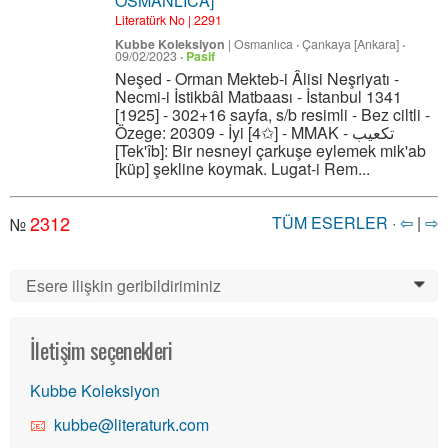
OSMANLICA]
Literatürk No | 2291
Kubbe Koleksiyon
|
Osmanlıca
·
Çankaya [Ankara]
·
09/02/2023
·
Pasif
Neşed - Orman Mekteb-i Âlisi Neşriyatı -
Necmi-i İstikbâl Matbaası - İstanbul 1341
[1925] - 302+16 sayfa, s/b resimli - Bez ciltli -
Özege: 20309 - İyi [4✩] - MMAK - تكعیب
[Tek'îb]: Bir nesneyi çarkuşe eylemek mik'ab
[küp] şekline koymak. Lugat-i Rem...
2312
TÜM ESERLER
·
⇦
|
⇨
№
Esere ilişkin geribildiriminiz
0
İletişim seçenekleri
Kubbe Koleksiyon
kubbe@literaturk.com