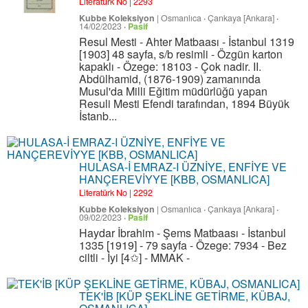
Literatürk No | 2293
Kubbe Koleksiyon
|
Osmanlıca
·
Çankaya [Ankara]
·
14/02/2023
·
Pasif
Resul Mesti - Ahter Matbaası - İstanbul 1319
[1903] 48 sayfa, s/b resimli - Özgün karton
kapaklı - Özege: 18103 - Çok nadir. II.
Abdülhamid, (1876-1909) zamanında
Musul'da Milli Eğitim müdürlüğü yapan
Resuli Mesti Efendi tarafından, 1894 Büyük
İstanb...
HULASA-İ EMRAZ-I ÜZNİYE, ENFİYE VE
HANÇEREVİYYE [KBB, OSMANLICA]
Literatürk No | 2292
Kubbe Koleksiyon
|
Osmanlıca
·
Çankaya [Ankara]
·
09/02/2023
·
Pasif
Haydar İbrahim - Şems Matbaası - İstanbul
1335 [1919] - 79 sayfa - Özege: 7934 - Bez
ciltli - İyi [4✩] - MMAK -
TEK'İB [KÜP ŞEKLİNE GETİRME, KÜBAJ,