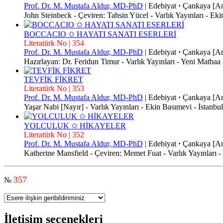
Prof. Dr. M. Mustafa Aldur, MD-PhD
|
Edebiyat
·
Çankaya [An
John Steinbeck - Çeviren: Tahsin Yücel - Varlık Yayınları - 
BOCCACIO ✩ HAYATI SANATI ESERLERİ
Literatürk No | 354
Prof. Dr. M. Mustafa Aldur, MD-PhD
|
Edebiyat
·
Çankaya [An
Hazırlayan: Dr. Feridun Timur - Varlık Yayınları - Yeni Matb
TEVFİK FİKRET
Literatürk No | 353
Prof. Dr. M. Mustafa Aldur, MD-PhD
|
Edebiyat
·
Çankaya [An
Yaşar Nabi [Nayır] - Varlık Yayınları - Ekin Basımevi - İstan
YOLCULUK ✩ HİKAYELER
Literatürk No | 352
Prof. Dr. M. Mustafa Aldur, MD-PhD
|
Edebiyat
·
Çankaya [An
Katherine Mansfield - Çeviren: Memet Fuat - Varlık Yayınları 
357
№
İletişim seçenekleri