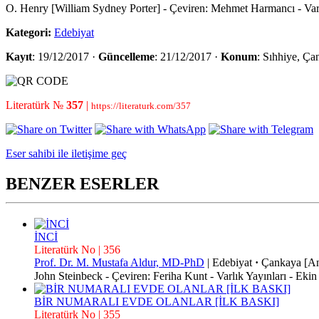
O. Henry [William Sydney Porter] - Çeviren: Mehmet Harmancı - Var
Kategori:
Edebiyat
Kayıt
: 19/12/2017 ·
Güncelleme
: 21/12/2017 ·
Konum
: Sıhhiye, Ça
Literatürk №
357
|
https://literaturk.com/357
Eser sahibi ile iletişime geç
BENZER ESERLER
İNCİ
Literatürk No | 356
Prof. Dr. M. Mustafa Aldur, MD-PhD
|
Edebiyat
·
Çankaya [An
John Steinbeck - Çeviren: Feriha Kunt - Varlık Yayınları - Ek
BİR NUMARALI EVDE OLANLAR [İLK BASKI]
Literatürk No | 355