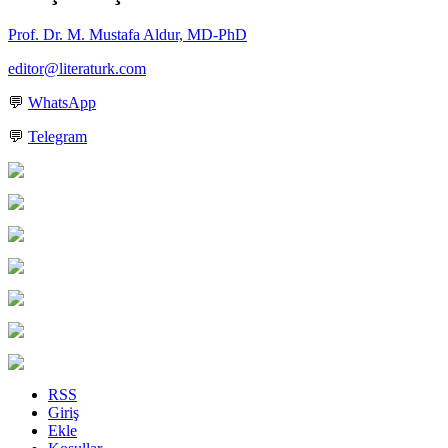
Prof. Dr. M. Mustafa Aldur, MD-PhD
editor@literaturk.com
💬
WhatsApp
💬
Telegram
RSS
Giriş
Ekle