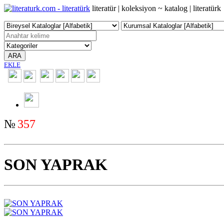
literatür | koleksiyon ~ katalog | literatürk
ARA
EKLE
2350
№
357
SON YAPRAK