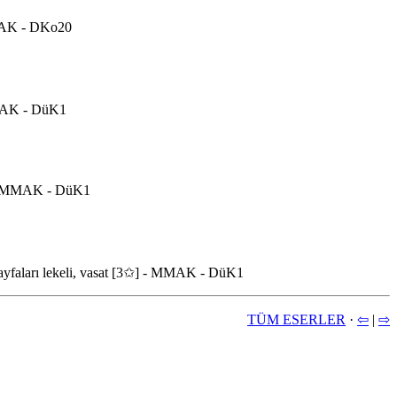
 MMAK - DKo20
 MMAK - DüK1
✩] - MMAK - DüK1
 Sayfaları lekeli, vasat [3✩] - MMAK - DüK1
TÜM ESERLER
·
⇦
|
⇨