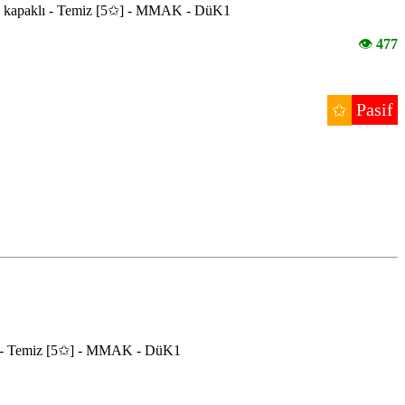
rton kapaklı - Temiz [5✩] - MMAK - DüK1
👁
477
Pasif
✩
aklı - Temiz [5✩] - MMAK - DüK1