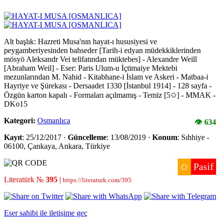
Alt başlık: Hazreti Musa'nın hayat-ı hususiyesi ve
peygamberiyesinden bahseder [Tarih-i edyan müdekkiklerinden
mösyö Aleksandr Vei telifatından müktebes] - Alexandre Weill
[Abraham Weil] - Eser: Paris Ulum-u İçtimaiye Mektebi
mezunlarından M. Nahid - Kitabhane-i İslam ve Askeri - Matbaa-i
Hayriye ve Şürekası - Dersaadet 1330 [İstanbul 1914] - 128 sayfa -
Özgün karton kapalı - Formaları açılmamış - Temiz [5✩] - MMAK -
DKo15
Kategori:
Osmanlıca
👁
634
Kayıt
: 25/12/2017 ·
Güncelleme
: 13/08/2019 ·
Konum
: Sıhhiye -
06100, Çankaya, Ankara, Türkiye
Pasif
✩
Literatürk №
395
|
https://literaturk.com/395
Eser sahibi ile iletişime geç