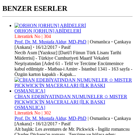
BENZER ESERLER
ORHON [ORHUN] ABİDELERİ
Literatürk No | 304
Prof. Dr. M. Mustafa Aldur, MD-PhD
|
Osmanlıca
·
Çankaya
[Ankara]
·
16/12/2017
·
Pasif
Necib Asım [Yazıksız] [Darü'l Fünun Türk Lisanı Tarihi
Müderrisi] - Türkiye Cumhuriyeti Maarif Vekaleti
Neşriyatından [Aded 61 - Telif ve Tercüme Encümenince
kabul edilmiştir - Matbaa-i Amire - İstanbul 1341 - 163 sayfa -
Özgün karton kapaklı - Kapak...
CİHAN EDEBİYATINDAN NUMUNELER ✩ MISTER
PICKWICK'İN MACERALARI [İLK BASKI
OSMANLICA]
Literatürk No | 302
Prof. Dr. M. Mustafa Aldur, MD-PhD
|
Osmanlıca
·
Çankaya
[Ankara]
·
16/12/2017
·
Pasif
Alt başlık: Les aventures de Mr. Pickwick - İngiliz romancısı
Charles Dickens'ın romanı - Tercüme ve hülasa eden: