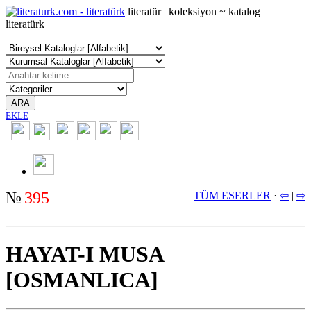
literatür | koleksiyon ~ katalog |
literatürk
ARA
EKLE
2350
№
395
TÜM ESERLER
·
⇦
|
⇨
HAYAT-I MUSA
[OSMANLICA]