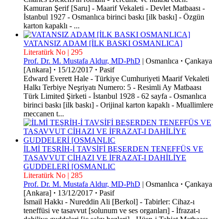
Kamuran Şerif [Saru] - Maarif Vekaleti - Devlet Matbaası -
İstanbul 1927 - Osmanlıca birinci baskı [ilk baskı] - Özgün
karton kapaklı - ...
VATANSIZ ADAM [İLK BASKI OSMANLICA]
Literatürk No | 295
Prof. Dr. M. Mustafa Aldur, MD-PhD
|
Osmanlıca
·
Çankaya
[Ankara]
·
15/12/2017
·
Pasif
Edward Everett Hale - Türkiye Cumhuriyeti Maarif Vekaleti
Halkı Terbiye Neşriyatı Numero: 5 - Resimli Ay Matbaası
Türk Limited Şirketi - İstanbul 1928 - 62 sayfa - Osmanlıca
birinci baskı [ilk baskı] - Orijinal karton kapaklı - Muallimlere
meccanen t...
İLMİ TEŞRİH-İ TAVSİFİ BEŞERDEN TENEFFÜS VE
TASAVVUT CİHAZI VE İFRAZAT-I DAHİLİYE
GUDDELERİ [OSMANLIC
Literatürk No | 285
Prof. Dr. M. Mustafa Aldur, MD-PhD
|
Osmanlıca
·
Çankaya
[Ankara]
·
13/12/2017
·
Pasif
İsmail Hakkı - Nureddin Ali [Berkol] - Tabirler: Cihaz-ı
teneffüsi ve tasavvut [solunum ve ses organları] - İfrazat-ı