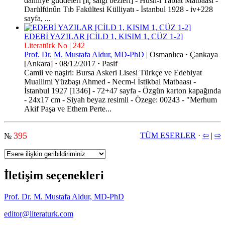
dahiliye guddeleri [iç salgı bezleri] - Hüsn-i Tabiat Matbaası -
Darülfünûn Tıb Fakültesi Külliyatı - İstanbul 1928 - iv+228
sayfa, ...
EDEBİ YAZILAR [CİLD 1, KISIM 1, CÜZ 1-2]
Literatürk No | 242
Prof. Dr. M. Mustafa Aldur, MD-PhD
|
Osmanlıca
·
Çankaya
[Ankara]
·
08/12/2017
·
Pasif
Camii ve naşiri: Bursa Askeri Lisesi Türkçe ve Edebiyat
Muallimi Yüzbaşı Ahmed - Necm-i İstikbal Matbaası -
İstanbul 1927 [1346] - 72+47 sayfa - Özgün karton kapağında
- 24x17 cm - Siyah beyaz resimli - Özege: 00243 - "Merhum
Akif Paşa ve Ethem Perte...
395
TÜM ESERLER
·
⇦
|
⇨
№
İletişim seçenekleri
Prof. Dr. M. Mustafa Aldur, MD-PhD
editor@literaturk.com