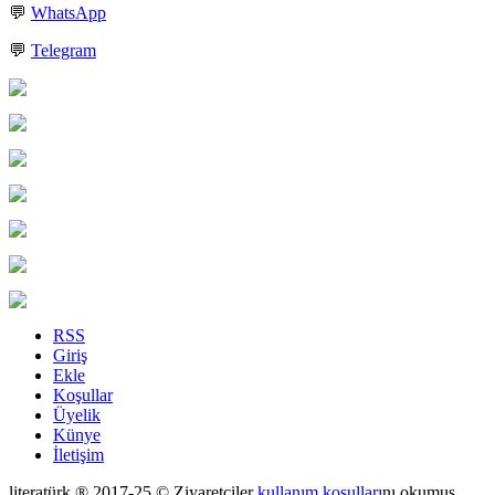
💬
WhatsApp
💬
Telegram
RSS
Giriş
Ekle
Koşullar
Üyelik
Künye
İletişim
literatürk ® 2017-25 © Ziyaretçiler
kullanım koşulları
nı okumuş,