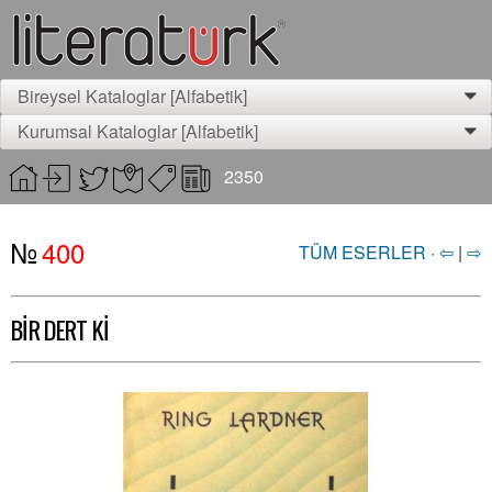
Bireysel Kataloglar [Alfabetik]
0
Kurumsal Kataloglar [Alfabetik]
0
2350
№
400
TÜM ESERLER
·
⇦
|
⇨
BİR DERT Kİ