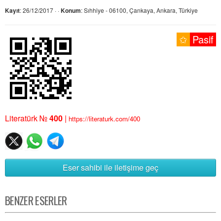
Kayıt
: 26/12/2017 · ·
Konum
: Sıhhiye - 06100, Çankaya, Ankara, Türkiye
✩
Pasif
Literatürk №
400
|
https://literaturk.com/400
Eser sahibi ile iletişime geç
BENZER ESERLER