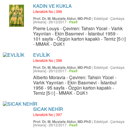
KADIN VE KUKLA
Literatürk No | 399
Prof. Dr. M. Mustafa Aldur, MD-PhD
|
Edebiyat
·
Çankaya
[Ankara]
·
26/12/2017
·
Pasif
Pierre Louys - Çeviren: Tahsin Yücel - Varlık
Yayınları - Ekin Basımevi - İstanbul 1959 -
101 sayfa - Özgün karton kapaklı - Temiz [5✩]
- MMAK - DüK1
EVLİLİK
Literatürk No | 398
Prof. Dr. M. Mustafa Aldur, MD-PhD
|
Edebiyat
·
Çankaya
[Ankara]
·
26/12/2017
·
Pasif
Alberto Moravia - Çeviren: Tahsin Yücel -
Varlık Yayınları - Ekin Basımevi - İstanbul
1956 - 95 sayfa - Özgün karton kapaklı -
Temiz [5✩] - MMAK - DüK1
SICAK NEHİR
Literatürk No | 397
Prof. Dr. M. Mustafa Aldur, MD-PhD
|
Edebiyat
·
Çankaya
[Ankara]
·
26/12/2017
·
Pasif