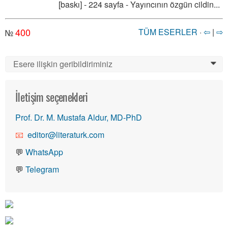
[baskı] - 224 sayfa - Yayıncının özgün cildin...
400
TÜM ESERLER
·
⇦
|
⇨
№
Esere ilişkin geribildiriminiz
0
İletişim seçenekleri
Prof. Dr. M. Mustafa Aldur, MD-PhD
editor@literaturk.com
💬
WhatsApp
💬
Telegram