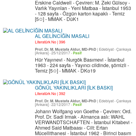
Erskine Caldwell - Çeviren: M. Zeki Gülsoy -
Varlık Yayınları - Yeni Matbaa - İstanbul 1953
- 128 sayfa - Özgün karton kapaklı - Temiz
[5✩] - MMAK - DüK1
AL GELİNCİĞİN MASALI
Literatürk No | 396
Prof. Dr. M. Mustafa Aldur, MD-PhD
|
Edebiyat
·
Çankaya
[Ankara]
·
25/12/2017
·
Pasif
Hür Yayınevi - Nurgök Basımevi - İstanbul
1963 - 224 sayfa - Yayıncı cildinde, şömizli -
Temiz [5✩] - MMAK - DKo19
GÖNÜL YAKINLIKLARI [İLK BASKI]
Literatürk No | 392
Prof. Dr. M. Mustafa Aldur, MD-PhD
|
Edebiyat
·
Çankaya
[Ankara]
·
22/12/2017
·
Pasif
Johann Wolfgang von Goethe - Çeviren: Ord.
Prof. Dr. Sadi Irmak - Almanca aslı: WAHL
VERWANDTSCHAFTEN - İstanbul Kitabevi -
Ahmed Said Matbaası - Cilt: Ertan
Mücellithanesi - İstanbul 1962 - Birinci basım