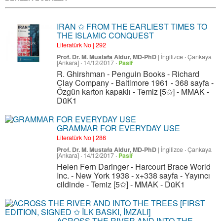
IRAN ✩ FROM THE EARLIEST TIMES TO
THE ISLAMIC CONQUEST
Literatürk No | 292
Prof. Dr. M. Mustafa Aldur, MD-PhD
|
İngilizce
·
Çankaya
[Ankara]
·
14/12/2017
·
Pasif
R. Ghirshman - Penguin Books - Richard
Clay Company - Baltimore 1961 - 368 sayfa -
Özgün karton kapaklı - Temiz [5✩] - MMAK -
DüK1
GRAMMAR FOR EVERYDAY USE
Literatürk No | 286
Prof. Dr. M. Mustafa Aldur, MD-PhD
|
İngilizce
·
Çankaya
[Ankara]
·
14/12/2017
·
Pasif
Helen Fern Daringer - Harcourt Brace World
Inc. - New York 1938 - x+338 sayfa - Yayıncı
cildinde - Temiz [5✩] - MMAK - DüK1
ACROSS THE RIVER AND INTO THE