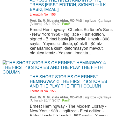
TREES [FIRST EDITION, SIGNED ✩ İLK
BASKI, İMZALI]
Literatürk No | 156
Prof. Dr. M. Mustafa Aldur, MD-PhD
|
İngilizce
·
Çankaya
[Ankara]
·
26/11/2017
·
Pasif
Ernest Hemingway - Charles Scribner's Sons
- New York 1950 - İngilizce - First edition,
signed - Birinci baskı [ilk baskı], imzalı - 308
sayfa - Yayıncı cildinde, şömizli - Şömiz
kenarlarında kısmi deformasyon mevcut,
oldukça temiz - Yazarın ‘Irmakta...
THE SHORT STORIES OF ERNEST
HEMINGWAY ✩ THE FIRST 49 STORIES
AND THE PLAY THE FIFTH COLUMN
Literatürk No | 155
Prof. Dr. M. Mustafa Aldur, MD-PhD
|
İngilizce
·
Çankaya
[Ankara]
·
26/11/2017
·
Pasif
Ernest Hemingway - The Modern Library -
New York 1938 - İngilizce - First edition -
Birinci baskı [ilk baskı] - 597 sayfa - Yayıncı