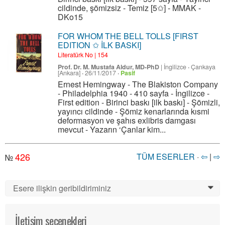
cildinde, şömizsiz - Temiz [5✩] - MMAK -
DKo15
FOR WHOM THE BELL TOLLS [FIRST
EDITION ✩ İLK BASKI]
Literatürk No | 154
Prof. Dr. M. Mustafa Aldur, MD-PhD
|
İngilizce
·
Çankaya
[Ankara]
·
26/11/2017
·
Pasif
Ernest Hemingway - The Blakiston Company
- Philadelphia 1940 - 410 sayfa - İngilizce -
First edition - Birinci baskı [ilk baskı] - Şömizli,
yayıncı cildinde - Şömiz kenarlarında kısmi
deformasyon ve şahıs exlibris damgası
mevcut - Yazarın ‘Çanlar kim...
426
TÜM ESERLER
·
⇦
|
⇨
№
Esere ilişkin geribildiriminiz
0
İletişim seçenekleri