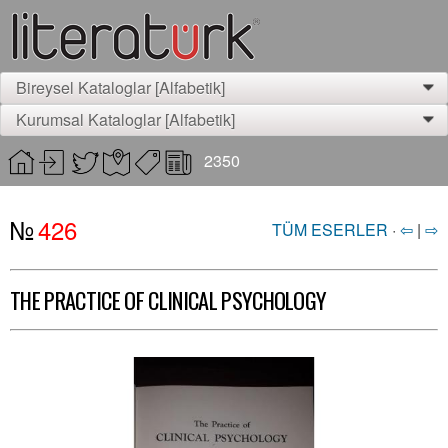
Bireysel Kataloglar [Alfabetik]
0
Kurumsal Kataloglar [Alfabetik]
0
2350
№
426
TÜM ESERLER
·
⇦
|
⇨
THE PRACTICE OF CLINICAL PSYCHOLOGY