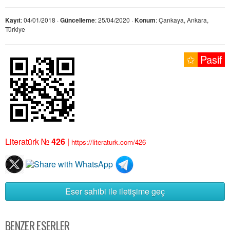
Kayıt
: 04/01/2018 ·
Güncelleme
: 25/04/2020 ·
Konum
: Çankaya, Ankara,
Türkiye
✩
Pasif
Literatürk №
426
|
https://literaturk.com/426
Eser sahibi ile iletişime geç
BENZER ESERLER