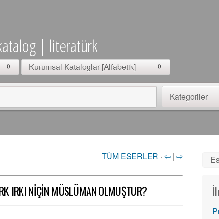
katalog | literatürk
Kurumsal Kataloglar [Alfabetik]
0
0
Kategoriler
TÜM ESERLER
·
⇦
|
⇨
Es
RK IRKI NİÇİN MÜSLÜMAN OLMUŞTUR?
İ
P