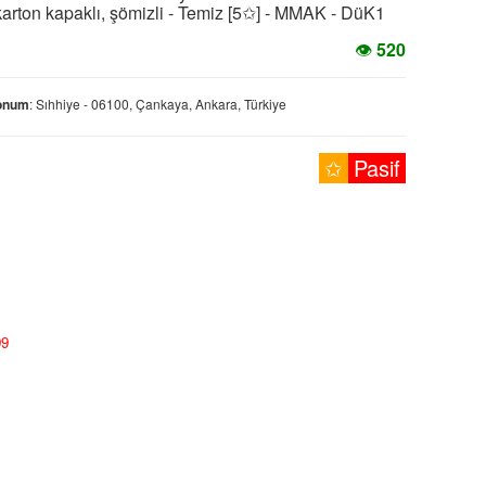
karton kapaklı, şömizli - Temiz [5✩] - MMAK - DüK1
👁
520
onum
: Sıhhiye - 06100, Çankaya, Ankara, Türkiye
✩
Pasif
99