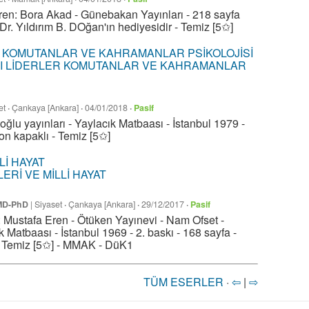
en: Bora Akad - Günebakan Yayınları - 218 sayfa
Dr. Yıldırım B. DOğan'ın hediyesidir - Temiz [5✩]
I LİDERLER KOMUTANLAR VE KAHRAMANLAR
et
·
Çankaya [Ankara]
·
04/01/2018
·
Pasif
ğlu yayınları - Yaylacık Matbaası - İstanbul 1979 -
on kapaklı - Temiz [5✩]
ERİ VE MİLLİ HAYAT
 MD-PhD
|
Siyaset
·
Çankaya [Ankara]
·
29/12/2017
·
Pasif
 Mustafa Eren - Ötüken Yayınevi - Nam Ofset -
 Matbaası - İstanbul 1969 - 2. baskı - 168 sayfa -
- Temiz [5✩] - MMAK - DüK1
TÜM ESERLER
·
⇦
|
⇨