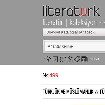
literatür | koleksiyon ~ 
Bireysel Kataloglar [Alfabetik]
Anahtar kelime
2350
№
499
TÜRKLÜK VE MÜSLÜMANLIK ✩ TÜ