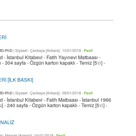
ERİ
 MD-PhD
|
Siyaset
·
Çankaya [Ankara]
·
10/01/2018
·
Pasif
- İstanbul Kitabevi - Fatih Yayınevi Matbaası -
ı - 304 sayfa - Özgün karton kapaklı - Temiz [5✩] -
İ [İLK BASKI]
 MD-PhD
|
Siyaset
·
Çankaya [Ankara]
·
09/01/2018
·
Pasif
- İstanbul Kitabevi - Fatih Matbaası - İstanbul 1966
kı] - 240 sayfa - Özgün karton kapaklı - Temiz [5✩] -
NALİZ
et
·
Mamak [Ankara]
·
04/01/2018
·
Pasif