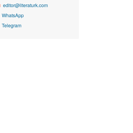
editor@literaturk.com

WhatsApp

Telegram