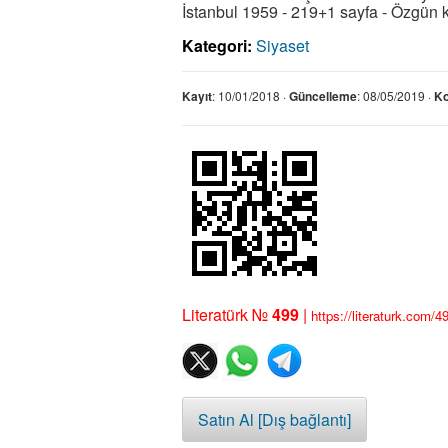
İstanbul 1959 - 219+1 sayfa - Özgün 
Kategori:
Siyaset
Kayıt
: 10/01/2018 ·
Güncelleme
: 08/05/2019 ·
K
Literatürk №
499
|
https://literaturk.com/4
Satın Al [Dış bağlantı]