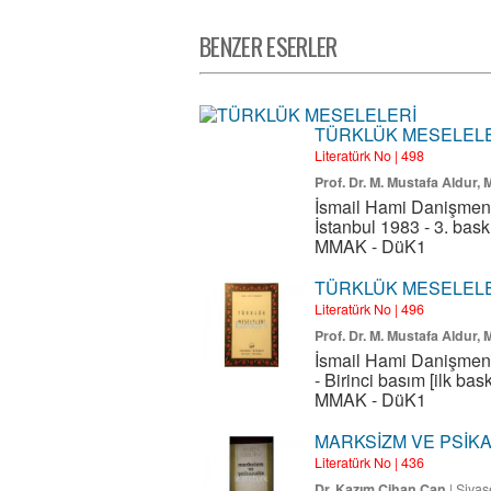
BENZER ESERLER
TÜRKLÜK MESELEL
Literatürk No | 498
Prof. Dr. M. Mustafa Aldur,
İsmail Hami Danişmend 
İstanbul 1983 - 3. bask
MMAK - DüK1
TÜRKLÜK MESELELER
Literatürk No | 496
Prof. Dr. M. Mustafa Aldur,
İsmail Hami Danişmend 
- Birinci basım [ilk bas
MMAK - DüK1
MARKSİZM VE PSİKA
Literatürk No | 436
Dr. Kazım Cihan Can
|
Siyas