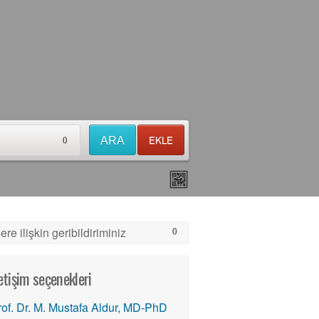
EKLE
ARA
0
ere ilişkin geribildiriminiz
0
letişim seçenekleri
rof. Dr. M. Mustafa Aldur, MD-PhD