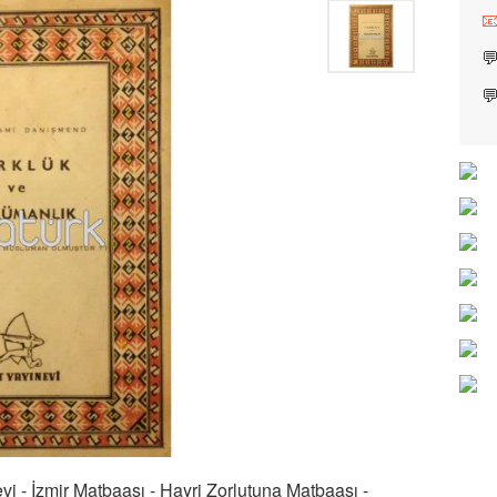


i - İzmir Matbaası - Hayri Zorlutuna Matbaası -