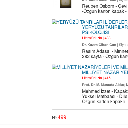
Reuben Osborn - Çevir
-Özgün karton kapak - 
YERYÜZÜ TANRILAR
PSİKOLOJİSİ
Literatürk No | 433
Dr. Kazım Cihan Can
|
Siyas
Rasim Adasal - Minneto
282 sayfa - Özgün kart
MİLLİYET NAZARİYEL
Literatürk No | 415
Prof. Dr. M. Mustafa Aldur,
Mehmed İzzet - Kapak:
Yüksel Matbaası - Dilek
Özgün karton kapaklı 
499
№