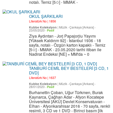
notalı. Temiz [5✩] - MMAK -
OKUL ŞARKILARI
Literatürk No | 1856
Kubbe Koleksiyon
|
Müzik
·
Çankaya [Ankara]
·
23/05/2020
·
Pasif
Ziya Aydıntan - Jorj Papajorjiu Yayımı
[Yüksek Kaldırım 92] - İstanbul 1936 - 18
sayfa, notalı - Özgün karton kapaklı - Temiz
[5✩] - MMAK - 23.05.2020 tarihi itibarı ile
Nadirat Endeksi [NE] = MM'da ~ 0
TANBURİ CEMİL BEY BESTELERİ [3 CD, 1
DVD]
Literatürk No | 1637
Kubbe Koleksiyon
|
Müzik
·
Çankaya [Ankara]
·
28/01/2020
·
Pasif
Burhanettin Çoban, Uğur Türkmen, Burak
Kaynarca, Çağhan Adar - Afyon Kocatepe
Üniversitesi [AKÜ] Devlet Konservatuvarı -
Elhan - Afyonkarahisar 2016 - 70 sayfa, renkli
resimli, 3 CD ve 1 DVD - Birinci basım [ilk