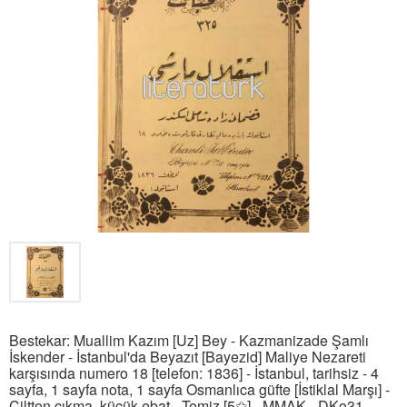
Bestekar: Muallim Kazım [Uz] Bey - Kazmanizade Şamlı
İskender - İstanbul'da Beyazıt [Bayezid] Maliye Nezareti
karşısında numero 18 [telefon: 1836] - İstanbul, tarihsiz - 4
sayfa, 1 sayfa nota, 1 sayfa Osmanlıca güfte [İstiklal Marşı] -
Ciltten çıkma, küçük ebat - Temiz [5✩] - MMAK - DKo31