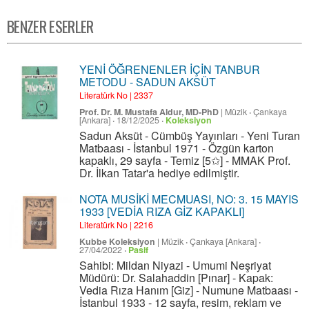
BENZER ESERLER
YENİ ÖĞRENENLER İÇİN TANBUR
METODU - SADUN AKSÜT
Literatürk No | 2337
Prof. Dr. M. Mustafa Aldur, MD-PhD
|
Müzik
·
Çankaya
[Ankara]
·
18/12/2025
·
Koleksiyon
Sadun Aksüt - Cümbüş Yayınları - Yeni Turan
Matbaası - İstanbul 1971 - Özgün karton
kapaklı, 29 sayfa - Temiz [5✩] - MMAK Prof.
Dr. İlkan Tatar'a hediye edilmiştir.
NOTA MUSİKİ MECMUASI, NO: 3. 15 MAYIS
1933 [VEDİA RIZA GİZ KAPAKLI]
Literatürk No | 2216
Kubbe Koleksiyon
|
Müzik
·
Çankaya [Ankara]
·
27/04/2022
·
Pasif
Sahibi: Mildan Niyazi - Umumi Neşriyat
Müdürü: Dr. Salahaddin [Pınar] - Kapak:
Vedia Rıza Hanım [Giz] - Numune Matbaası -
İstanbul 1933 - 12 sayfa, resim, reklam ve