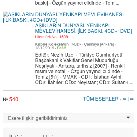
baskı] - Özgün yayıncı cildinde - Temi...
AŞIKLARIN DÜNYASI. YENİKAPI
MEVLEVİHANESİ. [İLK BASKI, 4CD+1DVD]
Literatürk No | 1608
Kubbe Koleksiyon
|
Müzik
·
Çankaya [Ankara]
·
18/12/2019
·
Pasif
Editör: Nezih Uzel - Türkiye Cumhuriyeti
Başbakanlık Vakıflar Genel Müdürlüğü
Neşriyatı - Ankara, tarihsiz [2007] - Renkli
resim ve notalı - Özgün yayıncı cildinde -
Temiz [5✩] - MMAK - CD1: İsfahan Ayini;
CD2: İlahiler; CD3: Neyistan; CD4: Sultan-ı ...
540
TÜM ESERLER
·
⇦
|
⇨
№
Esere ilişkin geribildiriminiz
0