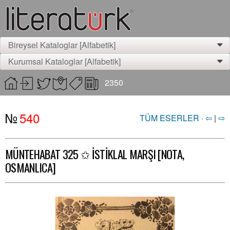
Bireysel Kataloglar [Alfabetik]
0
Kurumsal Kataloglar [Alfabetik]
0
2350
№
540
TÜM ESERLER
·
⇦
|
⇨
MÜNTEHABAT 325 ✩ İSTİKLAL MARŞI [NOTA,
OSMANLICA]