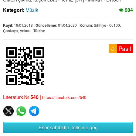
Kategori:
Müzik
👁
904
Kayıt
: 19/01/2018 ·
Güncelleme
: 01/04/2020 ·
Konum
: Sıhhiye - 06100,
Çankaya, Ankara, Türkiye
✩
Pasif
Literatürk №
540
|
https://literaturk.com/540
Eser sahibi ile iletişime geç