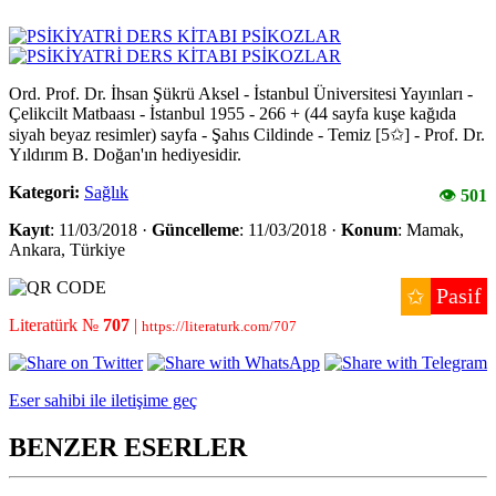
Ord. Prof. Dr. İhsan Şükrü Aksel - İstanbul Üniversitesi Yayınları -
Çelikcilt Matbaası - İstanbul 1955 - 266 + (44 sayfa kuşe kağıda
siyah beyaz resimler) sayfa - Şahıs Cildinde - Temiz [5✩] - Prof. Dr.
Yıldırım B. Doğan'ın hediyesidir.
Kategori:
Sağlık
👁
501
Kayıt
: 11/03/2018 ·
Güncelleme
: 11/03/2018 ·
Konum
: Mamak,
Ankara, Türkiye
Pasif
✩
Literatürk №
707
|
https://literaturk.com/707
Eser sahibi ile iletişime geç
BENZER ESERLER