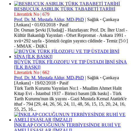
BEŞBUÇUK ASIRLIK TÜRK TABABETİ TARİHİ
Literatürk No | 679
Prof. Dr. M. Mustafa Aldur, MD-PhD
|
Sağlık
·
Çankaya
[Ankara]
·
01/03/2018
·
Pasif
Dr. Osman Şevki [Uludağ] - Hazırlayan: Prof. Dr. İlter Uzel -
Kültür Bakanlığı Yayınları - Ofset Repromat - Ankara 1991 -
xvii+292 sayfa - Şömizli özgün yayıncı cildinde - Temiz [5✩]
- MMAK - DüK1
BÜYÜK TÜRK FİLOZOFU VE TIP ÜSTADI İBNİ SİNA
[İLK BASKI]
Literatürk No | 662
Prof. Dr. M. Mustafa Aldur, MD-PhD
|
Sağlık
·
Çankaya
[Ankara]
·
19/02/2018
·
Pasif
Türk Tarih Kurumu Yayınları No:1 - Muallim Ahmet Halit
Kitap Evi - İstanbul 1937 - Birinci basım [ilk baskı] - Türk
Tarih Kurumu'nun ilk yayını - Gazi Mustafa Kemal Atatürk'e
ithaf - 794 [29, 44, 26, 56, 24, 11, 48, 56, 15, 15, 20, 24, 16,
55, 25, 16...
İNKILAP ÇOÇUĞUNUN TERBİYESİNDE RUHİ VE
AMELİ ESASLAR [İMZALI]