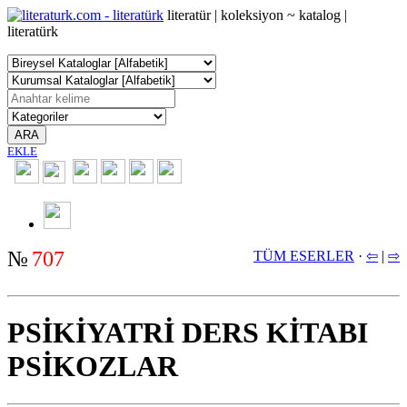
literatür | koleksiyon ~ katalog |
literatürk
ARA
EKLE
2350
№
707
TÜM ESERLER
·
⇦
|
⇨
PSİKİYATRİ DERS KİTABI
PSİKOZLAR