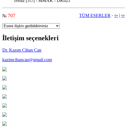
Temiz [5✩] - MMAK - DKo21
707
TÜM ESERLER
·
⇦
|
⇨
№
İletişim seçenekleri
Dr. Kazım Cihan Can
kazimcihancan@gmail.com