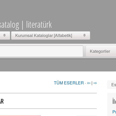
katalog | literatürk
Kurumsal Kataloglar [Alfabetik]
0
0
Kategoriler
TÜM ESERLER
·
⇦
|
⇨
Es
AR
İ
P