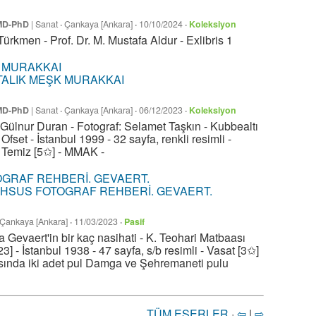
 MD-PhD
|
Sanat
·
Çankaya [Ankara]
·
10/10/2024
·
Koleksiyon
ürkmen - Prof. Dr. M. Mustafa Aldur - Exlibris 1
TALIK MEŞK MURAKKAI
 MD-PhD
|
Sanat
·
Çankaya [Ankara]
·
06/12/2023
·
Koleksiyon
: Gülnur Duran - Fotograf: Selamet Taşkın - Kubbealtı
Ofset - İstanbul 1999 - 32 sayfa, renkli resimli -
- Temiz [5✩] - MMAK -
SUS FOTOGRAF REHBERİ. GEVAERT.
Çankaya [Ankara]
·
11/03/2023
·
Pasif
 Gevaert'in bir kaç nasihati - K. Teohari Matbaası
3] - İstanbul 1938 - 47 sayfa, s/b resimli - Vasat [3✩]
ında iki adet pul Damga ve Şehremaneti pulu
TÜM ESERLER
·
⇦
|
⇨