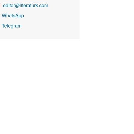
editor@literaturk.com

WhatsApp

Telegram