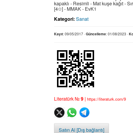
kapaklı - Resimli - Mat kuşe kağıt - Sı
[4✩] - MMAK - EvK1
Kategori:
Sanat
Kayıt
: 09/05/2017 ·
Güncelleme
: 01/08/2023 ·
K
Literatürk №
9
|
https://literaturk.com/9
Satın Al [Dış bağlantı]