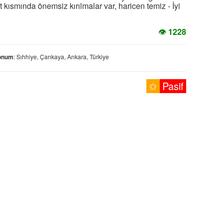
rt kısmında önemsiz kırılmalar var, haricen temiz - İyi
👁
1228
onum
: Sıhhiye, Çankaya, Ankara, Türkiye
✩
Pasif