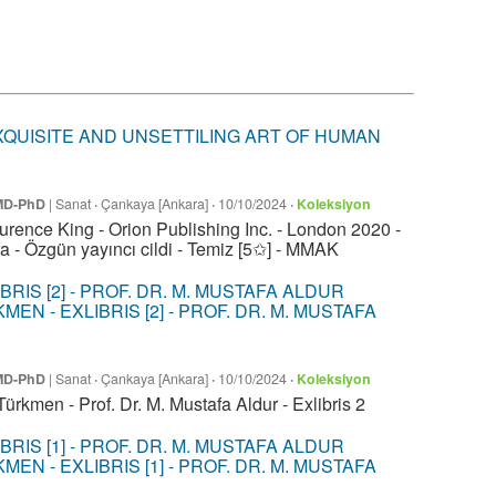
XQUISITE AND UNSETTILING ART OF HUMAN
 MD-PhD
|
Sanat
·
Çankaya [Ankara]
·
10/10/2024
·
Koleksiyon
rence King - Orion Publishing Inc. - London 2020 -
yfa - Özgün yayıncı cildi - Temiz [5✩] - MMAK
N - EXLIBRIS [2] - PROF. DR. M. MUSTAFA
 MD-PhD
|
Sanat
·
Çankaya [Ankara]
·
10/10/2024
·
Koleksiyon
ürkmen - Prof. Dr. M. Mustafa Aldur - Exlibris 2
N - EXLIBRIS [1] - PROF. DR. M. MUSTAFA