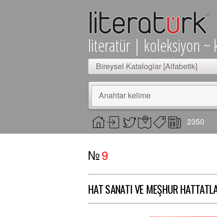
literatür | koleksiyon ~ 
Bireysel Kataloglar [Alfabetik]
Anahtar kelime
2350
№
9
HAT SANATI VE MEŞHUR HATTATL