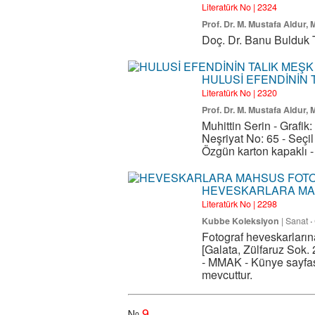
Literatürk No | 2324
Prof. Dr. M. Mustafa Aldur,
Doç. Dr. Banu Bulduk T
HULUSİ EFENDİNİN 
Literatürk No | 2320
Prof. Dr. M. Mustafa Aldur,
Muhittin Serin - Grafik
Neşriyat No: 65 - Seçil 
Özgün karton kapaklı 
HEVESKARLARA MAH
Literatürk No | 2298
Kubbe Koleksiyon
|
Sanat
·
Fotograf heveskarlarına
[Galata, Zülfaruz Sok. 2
- MMAK - Künye sayfas
mevcuttur.
9
№