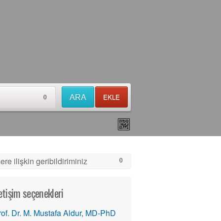
EKLE
ARA
0
ere ilişkin geribildiriminiz
0
letişim seçenekleri
rof. Dr. M. Mustafa Aldur, MD-PhD