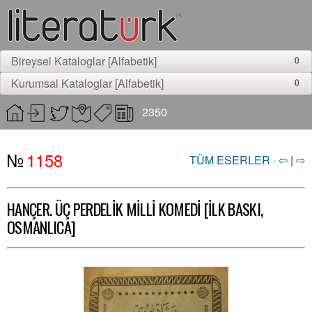
Bireysel Kataloglar [Alfabetik]
0
Kurumsal Kataloglar [Alfabetik]
0
2350
№
1158
TÜM ESERLER
·
⇦
|
⇨
HANÇER. ÜÇ PERDELİK MİLLİ KOMEDİ [İLK BASKI,
OSMANLICA]