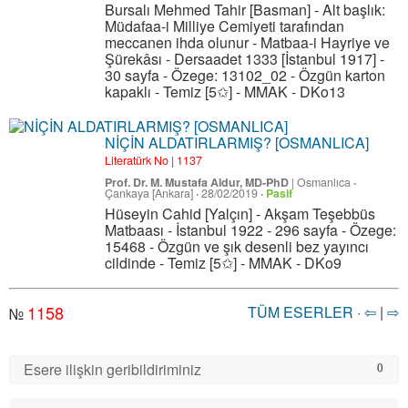
Bursalı Mehmed Tahir [Basman] - Alt başlık:
Müdafaa-i Milliye Cemiyeti tarafından
meccanen ihda olunur - Matbaa-i Hayriye ve
Şürekâsı - Dersaadet 1333 [İstanbul 1917] -
30 sayfa - Özege: 13102_02 - Özgün karton
kapaklı - Temiz [5✩] - MMAK - DKo13
NİÇİN ALDATIRLARMIŞ? [OSMANLICA]
Literatürk No | 1137
Prof. Dr. M. Mustafa Aldur, MD-PhD
|
Osmanlıca
·
Çankaya [Ankara]
·
28/02/2019
·
Pasif
Hüseyin Cahid [Yalçın] - Akşam Teşebbüs
Matbaası - İstanbul 1922 - 296 sayfa - Özege:
15468 - Özgün ve şık desenli bez yayıncı
cildinde - Temiz [5✩] - MMAK - DKo9
1158
TÜM ESERLER
·
⇦
|
⇨
№
Esere ilişkin geribildiriminiz
0