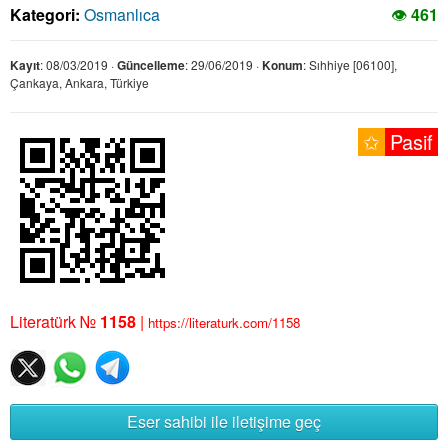
Kategori:
Osmanlıca
👁
461
Kayıt
: 08/03/2019 ·
Güncelleme
: 29/06/2019 ·
Konum
: Sıhhiye [06100],
Çankaya, Ankara, Türkiye
✩
Pasif
Literatürk №
1158
|
https://literaturk.com/1158
Eser sahibi ile iletişime geç