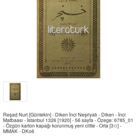
Reşad Nuri [Güntekin] - Diken İnci Neşriyatı - Diken - İnci
Matbaası - İstanbul 1326 [1920] - 56 sayfa - Özege: 6785_01
- Özgün karton kapağı korunmuş yeni ciltte - Orta [3✩] -
MMAK - DKo6