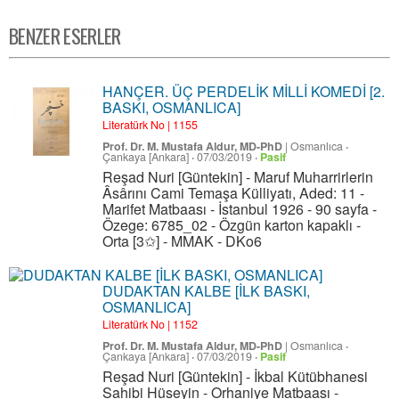
BENZER ESERLER
HANÇER. ÜÇ PERDELİK MİLLİ KOMEDİ [2.
BASKI, OSMANLICA]
Literatürk No | 1155
Prof. Dr. M. Mustafa Aldur, MD-PhD
|
Osmanlıca
·
Çankaya [Ankara]
·
07/03/2019
·
Pasif
Reşad Nuri [Güntekin] - Maruf Muharrirlerin
Âsârını Cami Temaşa Külliyatı, Aded: 11 -
Marifet Matbaası - İstanbul 1926 - 90 sayfa -
Özege: 6785_02 - Özgün karton kapaklı -
Orta [3✩] - MMAK - DKo6
DUDAKTAN KALBE [İLK BASKI,
OSMANLICA]
Literatürk No | 1152
Prof. Dr. M. Mustafa Aldur, MD-PhD
|
Osmanlıca
·
Çankaya [Ankara]
·
07/03/2019
·
Pasif
Reşad Nuri [Güntekin] - İkbal Kütübhanesi
Sahibi Hüseyin - Orhaniye Matbaası -