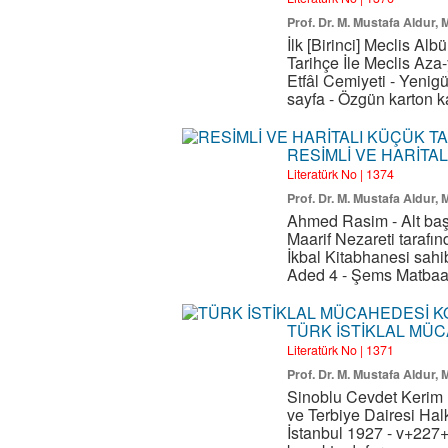
Prof. Dr. M. Mustafa Aldur,
İlk [Birinci] Meclis Al
Tarihçe İle Meclis Aza
Etfâl Cemiyeti - Yenig
sayfa - Özgün karton ka
RESİMLİ VE HARİTAL
Literatürk No | 1374
Prof. Dr. M. Mustafa Aldur,
Ahmed Rasim - Alt başl
Maarif Nezareti tarafın
İkbal Kitabhanesi sahib
Aded 4 - Şems Matbaası
TÜRK İSTİKLAL MÜ
Literatürk No | 1371
Prof. Dr. M. Mustafa Aldur,
Sinoblu Cevdet Kerim [
ve Terbiye Dairesi Hal
İstanbul 1927 - v+227+2