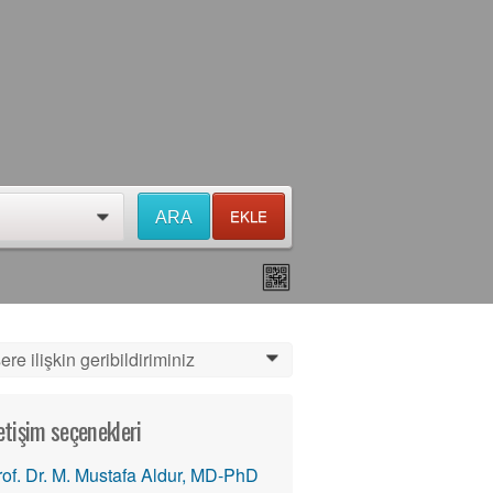
EKLE
ARA
0
ere ilişkin geribildiriminiz
0
letişim seçenekleri
rof. Dr. M. Mustafa Aldur, MD-PhD