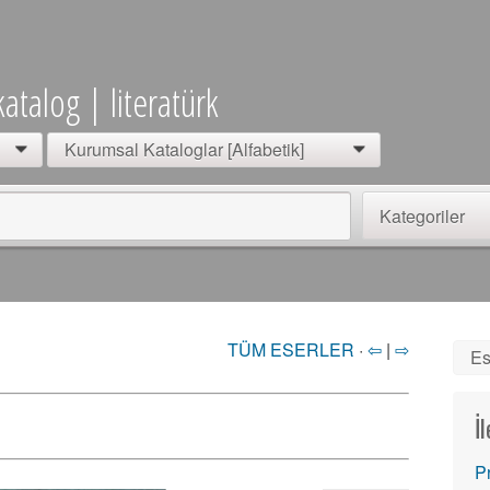
katalog | literatürk
Kurumsal Kataloglar [Alfabetik]
0
0
Kategoriler
TÜM ESERLER
·
⇦
|
⇨
Es
İ
P