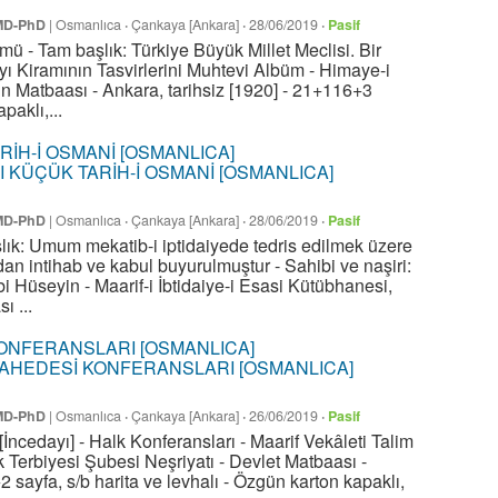
 MD-PhD
|
Osmanlıca
·
Çankaya [Ankara]
·
28/06/2019
·
Pasif
bümü - Tam başlık: Türkiye Büyük Millet Meclisi. Bir
-yı Kiramının Tasvirlerini Muhtevi Albüm - Himaye-i
ün Matbaası - Ankara, tarihsiz [1920] - 21+116+3
paklı,...
I KÜÇÜK TARİH-İ OSMANİ [OSMANLICA]
 MD-PhD
|
Osmanlıca
·
Çankaya [Ankara]
·
28/06/2019
·
Pasif
ık: Umum mekatib-i iptidaiyede tedris edilmek üzere
dan intihab ve kabul buyurulmuştur - Sahibi ve naşiri:
i Hüseyin - Maarif-i İbtidaiye-i Esasi Kütübhanesi,
 ...
CAHEDESİ KONFERANSLARI [OSMANLICA]
 MD-PhD
|
Osmanlıca
·
Çankaya [Ankara]
·
26/06/2019
·
Pasif
İncedayı] - Halk Konferansları - Maarif Vekâleti Talim
k Terbiyesi Şubesi Neşriyatı - Devlet Matbaası -
 sayfa, s/b harita ve levhalı - Özgün karton kapaklı,