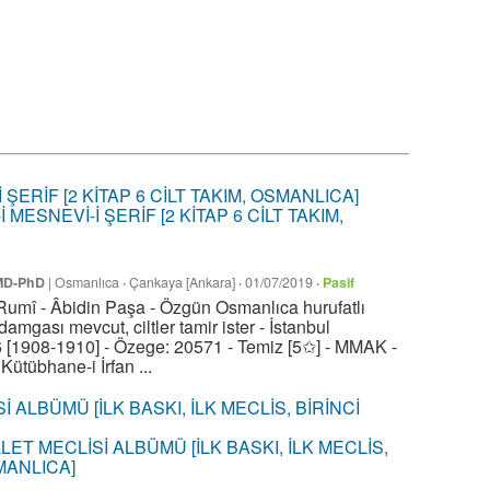
MESNEVİ-İ ŞERİF [2 KİTAP 6 CİLT TAKIM,
 MD-PhD
|
Osmanlıca
·
Çankaya [Ankara]
·
01/07/2019
·
Pasif
Rumî - Âbidin Paşa - Özgün Osmanlıca hurufatlı
amgası mevcut, ciltler tamir ister - İstanbul
 [1908-1910] - Özege: 20571 - Temiz [5✩] - MMAK -
Kütübhane-i İrfan ...
ET MECLİSİ ALBÜMÜ [İLK BASKI, İLK MECLİS,
MANLICA]