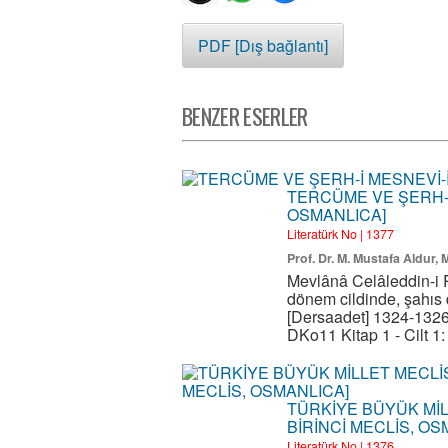
PDF [Dış bağlantı]
BENZER ESERLER
TERCÜME VE ŞERH-İ 
OSMANLICA]
Literatürk No | 1377
Prof. Dr. M. Mustafa Aldur,
Mevlânâ Celâleddin-i 
dönem cildinde, şahıs d
[Dersaadet] 1324-1326
DKo11 Kitap 1 - Cilt 1: 
TÜRKİYE BÜYÜK MİLL
BİRİNCİ MECLİS, OS
Literatürk No | 1376