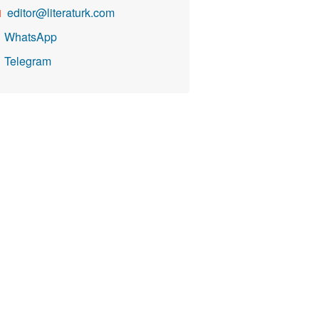
editor@literaturk.com

WhatsApp

Telegram