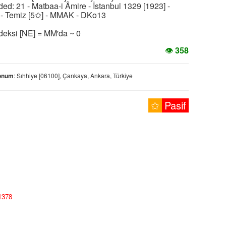
ded: 21 - Matbaa-i Âmire - İstanbul 1329 [1923] -
 - Temiz [5✩] - MMAK - DKo13
Endeksi [NE] = MM'da ~ 0
👁
358
onum
: Sıhhiye [06100], Çankaya, Ankara, Türkiye
✩
Pasif
/1378