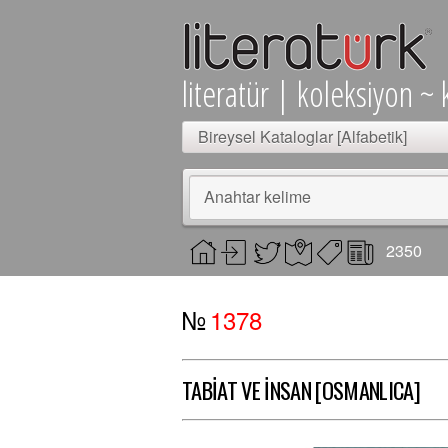
literatür | koleksiyon ~ 
Bireysel Kataloglar [Alfabetik]
Anahtar kelime
2350
№
1378
TABİAT VE İNSAN [OSMANLICA]